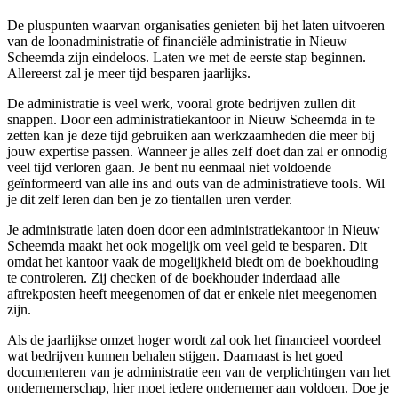
De pluspunten waarvan organisaties genieten bij het laten uitvoeren
van de loonadministratie of financiële administratie in Nieuw
Scheemda zijn eindeloos. Laten we met de eerste stap beginnen.
Allereerst zal je meer tijd besparen jaarlijks.
De administratie is veel werk, vooral grote bedrijven zullen dit
snappen. Door een administratiekantoor in Nieuw Scheemda in te
zetten kan je deze tijd gebruiken aan werkzaamheden die meer bij
jouw expertise passen. Wanneer je alles zelf doet dan zal er onnodig
veel tijd verloren gaan. Je bent nu eenmaal niet voldoende
geïnformeerd van alle ins and outs van de administratieve tools. Wil
je dit zelf leren dan ben je zo tientallen uren verder.
Je administratie laten doen door een administratiekantoor in Nieuw
Scheemda maakt het ook mogelijk om veel geld te besparen. Dit
omdat het kantoor vaak de mogelijkheid biedt om de boekhouding
te controleren. Zij checken of de boekhouder inderdaad alle
aftrekposten heeft meegenomen of dat er enkele niet meegenomen
zijn.
Als de jaarlijkse omzet hoger wordt zal ook het financieel voordeel
wat bedrijven kunnen behalen stijgen. Daarnaast is het goed
documenteren van je administratie een van de verplichtingen van het
ondernemerschap, hier moet iedere ondernemer aan voldoen. Doe je