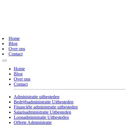
Home
Blog
Over ons
Contact
Home
Blog
Over ons
Contact
Administratie uitbesteden
Bedrijfsadministratie Uitbesteden
Financiële administratie uitbesteden
Salarisadministratie Uitbesteden
Loonadministratie Uitbesteden
Offerte Administratie