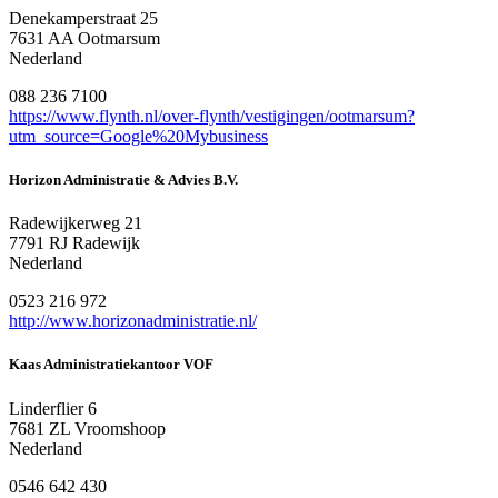
Denekamperstraat 25
7631 AA Ootmarsum
Nederland
088 236 7100
https://www.flynth.nl/over-flynth/vestigingen/ootmarsum?
utm_source=Google%20Mybusiness
Horizon Administratie & Advies B.V.
Radewijkerweg 21
7791 RJ Radewijk
Nederland
0523 216 972
http://www.horizonadministratie.nl/
Kaas Administratiekantoor VOF
Linderflier 6
7681 ZL Vroomshoop
Nederland
0546 642 430