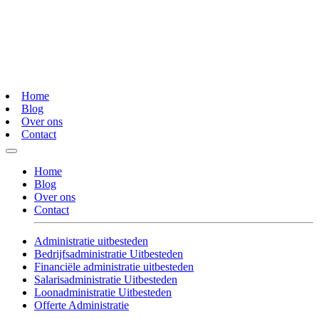
Home
Blog
Over ons
Contact
Home
Blog
Over ons
Contact
Administratie uitbesteden
Bedrijfsadministratie Uitbesteden
Financiële administratie uitbesteden
Salarisadministratie Uitbesteden
Loonadministratie Uitbesteden
Offerte Administratie