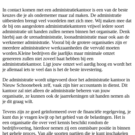
In contact komen met een administratiekantoor is een van de beste
keuzes die je als ondernemer maar zal maken. De administratie
uitbesteden brengt veel voordelen met zich mee. Wij maken mee dat
de bij ons aangesloten administratiekantoren vrijwel iedere soort
administratie uit handen zullen nemen binnen het organisatie. Denk
hierbij aan de urenadministratie, loonadministratie maar ook aan de
werknemer administratie. Vooral bij de grotere organisaties zijn er
meerdere administratieve werkzaamheden die vervuld moeten
worden.Kleine bedrijven die jaarlijks maar minimale omzet
genereren zullen niet zoveel baat hebben bij een
administratiekantoor. Ligt jouw omzet wel aardig hoog en wordt het
je allemaal iets te veel dan is het de beste investering.
De administratie wordt uitgevoerd door het administratie kantoor in
Nieuw Schoonebeek zelf, vaak zijn hier accountants in dienst. Dit
kantoor zal niet alleen de administratie beheren van jouw
organisatie, ze kunnen ook de jaarrekeningen uit handen nemen als
je dit graag wilt.
Tevens zijn ze goed geïnformeerd over de financiële regelgeving, je
kunt dus je vragen kwijt op het gebied van de belastingen. Het is
een organisatie die over veel kennis beschikt rondom de
bedrijfsvoering, hierdoor nemen zij een onmisbare positie in binnen
het gehele proces. Van alle soorten partijen die je kunt inschakelen