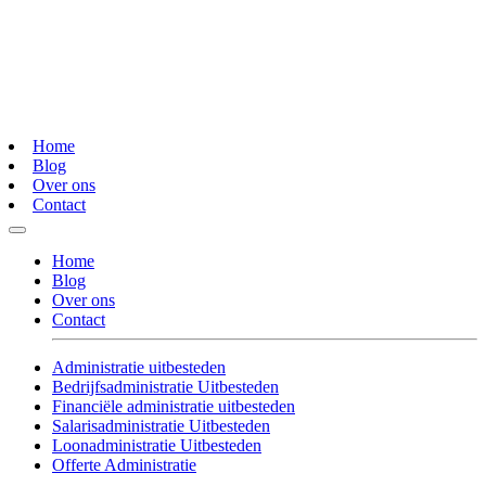
Home
Blog
Over ons
Contact
Home
Blog
Over ons
Contact
Administratie uitbesteden
Bedrijfsadministratie Uitbesteden
Financiële administratie uitbesteden
Salarisadministratie Uitbesteden
Loonadministratie Uitbesteden
Offerte Administratie