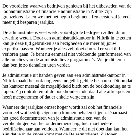
De voordelen waarvan bedrijven genieten bij het uitbesteden van de
loonadministratie of financiële administratie in Niftrik zijn
grenzeloos. Laten we met het begin beginnen. Ten eerste zal je veel
meer tijd besparen jaarlijks.
De administratie is veel werk, vooral grote bedrijven zullen dit uit
ervaring weten. Door een administratiekantoor in Niftrik in te zetten
kan je deze tijd gebruiken aan bezigheden die meer bij jouw
expertise passen. Wanneer je alles zelf doet dan zal er veel tijd
verloren gaan. Je bent nu eenmaal niet voldoende geïnformeerd van
alle functies van de administratieve programma’s. Wil je dit leren
dan ben je zo tientallen uren verder.
Je administratie uit handen geven aan een administratiekantoor in
Niftrik maakt het ook nog eens mogelijk geld te besparen. Dit omdat
het kantoor meestal de mogelijkheid biedt om de boekhouding na te
lopen. Zij controleren of de boekhouder inderdaad alle aftrekposten
heeft meegenomen of dat er enkele vergeten zijn.
Wanneer de jaarlijkse omzet hoger wordt zal ook het financiële
voordeel wat bedrijfseigenaren kunnen behalen stijgen. Daarnaast is
het goed documenteren van je administratie een van de
verplichtingen van het ondernemerschap, hier moet iedere
bedrijfseigenaar aan voldoen. Wanneer je dit niet doet dan kan het
zijn dat je in de knoei komt met de Belastingdienst. Zij tonen