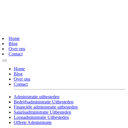
Home
Blog
Over ons
Contact
Home
Blog
Over ons
Contact
Administratie uitbesteden
Bedrijfsadministratie Uitbesteden
Financiële administratie uitbesteden
Salarisadministratie Uitbesteden
Loonadministratie Uitbesteden
Offerte Administratie