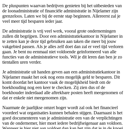
De pluspunten waarvan bedrijven genieten bij het uitbesteden van
de loonadministratie of financiële administratie in Nijelamer zijn
grenzeloos. Laten we bij de eerste stap beginnen. Allereerst zal je
veel meer tijd besparen ieder jaar.
De administratie is vrij veel werk, vooral grote ondernemingen
zullen dit begrijpen. Door een administratiekantoor in Nijelamer in
te zetten kan je deze tijd gebruiken aan taken die meer bij jouw
vakgebied passen. Als je alles zelf doet dan zal er veel tijd verloren
gaan. Je bent nu eenmaal niet voldoende geïnformeerd van alle
functies van de administratieve tools. Wil je dit leren dan ben je zo
tientallen uren verder.
Je administratie uit handen geven aan een administratiekantoor in
Nijelamer maakt het ook nog eens mogelijk geld te besparen. Dit
komt doordat het kantoor vaak de mogelijkheid biedt om de
boekhouding nog een keer te checken. Zij zien dus of de
boekhouder inderdaad alle aftrekbare posten heeft meegenomen of
dat er enkele niet meegenomen zijn.
Naarmate de jaarlijkse omzet hoger wordt zal ook het financieel
voordeel wat organisaties kunnen behalen stijgen. Daarnaast is het
goed documenteren van je administratie een van de verplichtingen
van de ondernemer, hier moet iedere bedrijfseigenaar aan voldoen.
Wanneer je hier niet aan voldoet dan kan het zijn dat je in de knoei