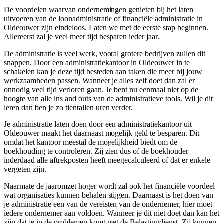
De voordelen waarvan ondernemingen genieten bij het laten
uitvoeren van de loonadministratie of financiële administratie in
Oldeouwer zijn eindeloos. Laten we met de eerste stap beginnen.
Allereerst zal je veel meer tijd besparen ieder jaar.
De administratie is veel werk, vooral grotere bedrijven zullen dit
snappen. Door een administratiekantoor in Oldeouwer in te
schakelen kan je deze tijd besteden aan taken die meer bij jouw
werkzaamheden passen. Wanneer je alles zelf doet dan zal er
onnodig veel tijd verloren gaan. Je bent nu eenmaal niet op de
hoogte van alle ins and outs van de administratieve tools. Wil je dit
leren dan ben je zo tientallen uren verder.
Je administratie laten doen door een administratiekantoor uit
Oldeouwer maakt het daarnaast mogelijk geld te besparen. Dit
omdat het kantoor meestal de mogelijkheid biedt om de
boekhouding te controleren. Zij zien dus of de boekhouder
inderdaad alle aftrekposten heeft meegecalculeerd of dat er enkele
vergeten zijn.
Naarmate de jaaromzet hoger wordt zal ook het financiële voordeel
wat organisaties kunnen behalen stijgen. Daarnaast is het doen van
je administratie een van de vereisten van de ondernemer, hier moet
iedere ondernemer aan voldoen. Wanneer je dit niet doet dan kan het
zijn dat je in de problemen komt met de Belastingdienst. Zij kunnen