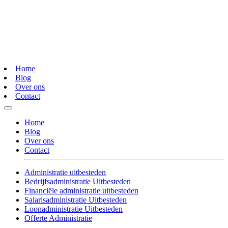
Home
Blog
Over ons
Contact
Home
Blog
Over ons
Contact
Administratie uitbesteden
Bedrijfsadministratie Uitbesteden
Financiële administratie uitbesteden
Salarisadministratie Uitbesteden
Loonadministratie Uitbesteden
Offerte Administratie