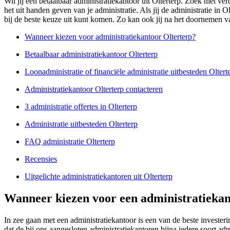
Wil jij een betaalbaar administratiekantoor uit Olterterp. Zoek niet v
het uit handen geven van je administratie. Als jij de administratie in
bij de beste keuze uit kunt komen. Zo kan ook jij na het doornemen van
Wanneer kiezen voor administratiekantoor Olterterp?
Betaalbaar administratiekantoor Olterterp
Loonadministratie of financiële administratie uitbesteden Oltert
Administratiekantoor Olterterp contacteren
3 administratie offertes in Olterterp
Administratie uitbesteden Olterterp
FAQ administratie Olterterp
Recensies
Uitgelichte administratiekantoren uit Olterterp
Wanneer kiezen voor een administratiekan
In zee gaan met een administratiekantoor is een van de beste invest
dat de bij ons aangesloten administratiekantoren bijna iedere soort a