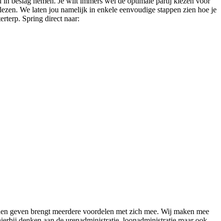
jd in beslag nemen. Je wilt immers wel de optimale partij kiezen voor
e lezen. We laten jou namelijk in enkele eenvoudige stappen zien hoe je
rterp. Spring direct naar:
handen geven brengt meerdere voordelen met zich mee. Wij maken mee
hierbij denken aan de urenadministratie, loonadministratie maar ook