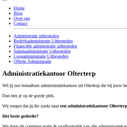
Home
Blog
Over ons
Contact
Administratie uitbesteden
Bedrijfsadministratie Uitbesteden
Financiële administratie uitbesteden
Salarisadministratie Uitbesteden
Loonadministratie Uitbesteden
Offerte Administratie
Administratiekantoor Olterterp
Wil jij een betaalbare administratiekantoor uit Olterterp die bij jouw be
Dan ben je op de goede plek.
Wij zorgen dat jij die zoekt naar
een administratiekantoor Olterter
Het beste gedeelte?
Wij doen dit compleet gratis & onafhankelijk van alle administratiekan