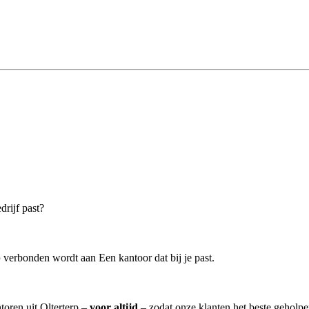
drijf past?
p
verbonden wordt aan Een kantoor dat bij je past.
toren uit Olterterp –
voor altijd
– zodat onze klanten het beste geholp