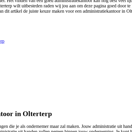
erder. Het vinden van een goed administratiekantoor kan nog best veel ti
 Olterterp wilt uitbesteden raden wij jou aan om deze pagina goed door t
 dit artikel de juiste keuze maken voor een administratiekantoor in Olte
erp
toor in Olterterp
eringen die je als ondernemer maar zal maken. Jouw administratie uit 
dministratie uit handen zullen nemen binnen jouw onderneming. Je kunt 