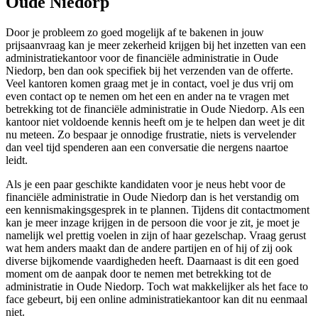
Oude Niedorp
Door je probleem zo goed mogelijk af te bakenen in jouw
prijsaanvraag kan je meer zekerheid krijgen bij het inzetten van een
administratiekantoor voor de financiële administratie in Oude
Niedorp, ben dan ook specifiek bij het verzenden van de offerte.
Veel kantoren komen graag met je in contact, voel je dus vrij om
even contact op te nemen om het een en ander na te vragen met
betrekking tot de financiële administratie in Oude Niedorp. Als een
kantoor niet voldoende kennis heeft om je te helpen dan weet je dit
nu meteen. Zo bespaar je onnodige frustratie, niets is vervelender
dan veel tijd spenderen aan een conversatie die nergens naartoe
leidt.
Als je een paar geschikte kandidaten voor je neus hebt voor de
financiële administratie in Oude Niedorp dan is het verstandig om
een kennismakingsgesprek in te plannen. Tijdens dit contactmoment
kan je meer inzage krijgen in de persoon die voor je zit, je moet je
namelijk wel prettig voelen in zijn of haar gezelschap. Vraag gerust
wat hem anders maakt dan de andere partijen en of hij of zij ook
diverse bijkomende vaardigheden heeft. Daarnaast is dit een goed
moment om de aanpak door te nemen met betrekking tot de
administratie in Oude Niedorp. Toch wat makkelijker als het face to
face gebeurt, bij een online administratiekantoor kan dit nu eenmaal
niet.