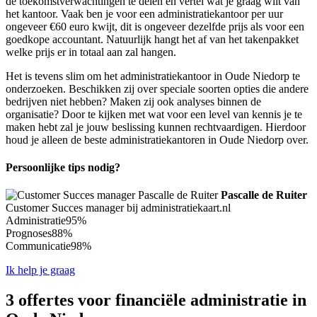
de toekomstverwachtingen te delen en vertel wat je graag wilt van
het kantoor. Vaak ben je voor een administratiekantoor per uur
ongeveer €60 euro kwijt, dit is ongeveer dezelfde prijs als voor een
goedkope accountant. Natuurlijk hangt het af van het takenpakket
welke prijs er in totaal aan zal hangen.
Het is tevens slim om het administratiekantoor in Oude Niedorp te
onderzoeken. Beschikken zij over speciale soorten opties die andere
bedrijven niet hebben? Maken zij ook analyses binnen de
organisatie? Door te kijken met wat voor een level van kennis je te
maken hebt zal je jouw beslissing kunnen rechtvaardigen. Hierdoor
houd je alleen de beste administratiekantoren in Oude Niedorp over.
Persoonlijke tips nodig?
Pascalle de Ruiter
Customer Succes manager bij administratiekaart.nl
Administratie
95%
Prognoses
88%
Communicatie
98%
Ik help je graag
3 offertes voor financiële administratie in