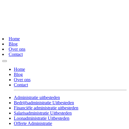
Home
Blog
Over ons
Contact
Home
Blog
Over ons
Contact
Administratie uitbesteden
Bedrijfsadministratie Uitbesteden
Financiële administratie uitbesteden
Salarisadministratie Uitbesteden
Loonadministratie Uitbesteden
Offerte Administratie