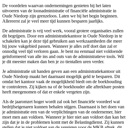
De voordelen waarvan ondernemingen genieten bij het laten
uitvoeren van de loonadministratie of financiële administratie in
Oude Niedorp zijn grenzeloos. Laten we bij het begin beginnen.
Allereerst zal je veel meer tijd kunnen besparen jaarlijks.
De administratie is vrij veel werk, vooral grotere organisaties zullen
dit begrijpen. Door een administratiekantoor in Oude Niedorp in te
schakelen kan je deze tijd gebruiken aan werkzaamheden die meer
bij jouw vakgebied passen. Wanneer je alles zelf doet dan zal er
onnodig veel tijd verloren gaan. Je bent nu eenmaal niet voldoende
geïnformeerd van alle ins and outs van de administratieve tools. Wil
je dit meester maken dan ben je zo tientallen uren verder.
Je administratie uit handen geven aan een administratiekantoor uit
Oude Niedorp maakt het daarnaast mogelijk geld te besparen. Dit
omdat het kantoor vaak de mogelijkheid biedt om de boekhouding
te controleren. Zij kijken na of de boekhouder alle aftrekbare posten
heeft meegenomen of dat er enkele vergeten zijn.
Als de jaaromzet hoger wordt zal ook het financiële voordeel wat
bedrijfseigenaren kunnen behalen stijgen. Daarnaast is het doen van
je administratie een van de verplichtingen van de ondernemer, hier
moet men aan voldoen. Wanneer je hier niet aan voldoet dan kan het
zijn dat je in de problemen komt met de Belastingdienst. Zij kunnen
stellen dat je niet voldoet aan de vereisten voor de MKB aftrek, dit