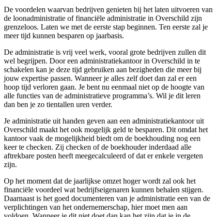
De voordelen waarvan bedrijven genieten bij het laten uitvoeren van
de loonadministratie of financiële administratie in Overschild zijn
grenzeloos. Laten we met de eerste stap beginnen. Ten eerste zal je
meer tijd kunnen besparen op jaarbasis.
De administratie is vrij veel werk, vooral grote bedrijven zullen dit
wel begrijpen. Door een administratiekantoor in Overschild in te
schakelen kan je deze tijd gebruiken aan bezigheden die meer bij
jouw expertise passen. Wanneer je alles zelf doet dan zal er een
hoop tijd verloren gaan. Je bent nu eenmaal niet op de hoogte van
alle functies van de administratieve programma’s. Wil je dit leren
dan ben je zo tientallen uren verder.
Je administratie uit handen geven aan een administratiekantoor uit
Overschild maakt het ook mogelijk geld te besparen. Dit omdat het
kantoor vaak de mogelijkheid biedt om de boekhouding nog een
keer te checken. Zij checken of de boekhouder inderdaad alle
aftrekbare posten heeft meegecalculeerd of dat er enkele vergeten
zijn.
Op het moment dat de jaarlijkse omzet hoger wordt zal ook het
financiële voordeel wat bedrijfseigenaren kunnen behalen stijgen.
Daarnaast is het goed documenteren van je administratie een van de
verplichtingen van het ondernemerschap, hier moet men aan
voldoen. Wanneer je dit niet doet dan kan het zijn dat je in de