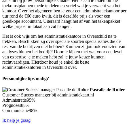
aansluit bij jouw persoonlijke situatie. Het is aan te raden om de
toekomstplannen mede te delen en vertel wat je verwacht van het
kantoor. Over het algemeen ben je voor een administratiekantoor per
uur rond de €60 euro kwijt, dit is dezelfde prijs als voor een
goedkope accountant. Uiteraard hangt het af van het takenpakket
welke prijs er in totaal aan zal hangen.
Het is ook wijs om het administratiekantoor in Overschild na te
trekken. Beschikken zij over speciale soorten specialisaties die de
rest van de bedrijven niet hebben? Kunnen zij jou ook voorzien van
analyses binnen het bedrijf? Door te kijken met wat voor een level
van expertise je te maken hebt zal je jouw keuze kunnen
rechtvaardigen. Hierdoor houd je enkel de beste
administratiekantoren in Overschild over.
Persoonlijke tips nodig?
Pascalle de Ruiter
Customer Succes manager bij administratiekaart.nl
Administratie
95%
Prognoses
88%
Communicatie
98%
Ik help je graag