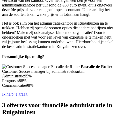
verwacht van het kantoor. Over het algemeen ben je voor een
administratiekantoor per uur rond de €60 euro kwijt, dit is ongeveer
dezelfde prijs als voor een goedkope accountant. Uiteraard ligt het
aan de soorten taken welke prijs er in totaal aan hangt.
Het is ook slim om het administratiekantoor in Ruigahuizen na te
trekken. Hebben zij speciale soorten opties die andere bedrijven niet
hebben? Maken zij ook analyses binnen de organisatie? Door te
onderzoeken met wat voor een level van expertise je te maken hebt
zal je jouw beslissing kunnen onderbouwen. Hierdoor houd je enkel
de beste administratiekantoren in Ruigahuizen over.
Persoonlijke tips nodig?
Pascalle de Ruiter
Customer Succes manager bij administratiekaart.nl
Administratie
95%
Prognoses
88%
Communicatie
98%
Ik help je graag
3 offertes voor financiële administratie in
Ruigahuizen