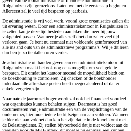
geven van de loonadministratie of financiële administratie in
Ruigahuizen zijn grenzeloos. Laten we met de eerste stap beginnen.
Allereerst zal je veel tijd besparen op jaarbasis.
De administratie is vrij veel werk, vooral grote organisaties zullen dit
uit ervaring weten. Door een administratiekantoor in Ruigahuizen in
te zetten kan je deze tijd besteden aan taken die meer bij jouw
vakgebied passen. Wanneer je alles zelf doet dan zal er veel tijd
verloren gaan. Je bent nu eenmaal niet voldoende geïnformeerd van
alle ins and outs van de administratieve programma’s. Wil je dit leren
dan ben je zo tientallen uren verder.
Je administratie uit handen geven aan een administratiekantoor uit
Ruigahuizen maakt het ook nog eens mogelijk om veel geld te
besparen. Dit omdat het kantoor meestal de mogelijkheid biedt om
de boekhouding te controleren. Zij checken of de boekhouder
inderdaad alle aftrekbare posten heeft meegecalculeerd of dat er
enkele vergeten zijn.
Naarmate de jaaromzet hoger wordt zal ook het financieel voordeel
wat organisaties kunnen behalen stijgen. Daarnaast is het goed
documenteren van je administratie een van de verplichtingen van de
ondernemer, hier moet iedere bedrijfseigenaar aan voldoen. Wanneer
je hier niet aan voldoet dan kan het zijn dat je in de knoei komt met
de Belastingdienst. Zij stellen bijvoorbeeld dat je niet voldoet aan de
vereisten voor de MKB aftrek, dit moet je nu eenmaal wel kunnen