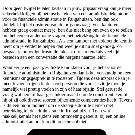
Door geen twijfel te laten bestaan in jouw prijsaanvraag kan je meer
zekerheid krijgen bij het inschakelen van een administratiekantoor
voor de financiële administratie in Ruigahuizen, ben dan ook
duidelijk bij het opsturen van de prijsaanvraag. Veel kantoren
hebben graag contact met je, ben dus niet bang om even op te bellen
om het een en ander na te vragen met betrekking tot de financiële
administratie in Ruigahuizen. Als een kantoor niet voldoende kennis
heeft om je verder te helpen dan weet je dit nu snel genoeg. Zo
bespaar je onnodige frustratie, niets zo frustrerend als veel tijd
besteden aan een conversatie die nergens naartoe leidt.
Wanneer je een paar geschikte kandidaten voor je hebt voor de
financiële administratie in Ruigahuizen dan is het verstandig om een
kennismakingsgesprek in te roosteren. Tijdens deze afspraak kan je
meer inzage krijgen in de soort persoon die voor je zit, je moet je
namelijk wel prettig voelen in zijn of haar bijzijn. Stel gerust de
vraag wat hem of haar geschikter maakt dan de concurrentie en of
hij of zij ook diverse soorten bijkomende competenties heeft. Tevens
is dit een mooi moment om de strategie door te nemen met
betrekking tot de administratie in Ruigahuizen. Toch wat
makkelijker als het tijdens een ontmoeting gebeurt, bij een online
administratiekantoor kan dit nu eenmaal niet.