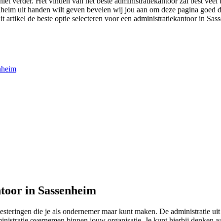
iet verder. Het vinden van het beste administratiekantoor zal best veel 
senheim uit handen wilt geven bevelen wij jou aan om deze pagina goed d
it artikel de beste optie selecteren voor een administratiekantoor in Sas
enheim
toor in Sassenheim
nvesteringen die je als ondernemer maar kunt maken. De administratie 
dministratie overnemen binnen jouw organisatie. Je kunt hierbij denken 