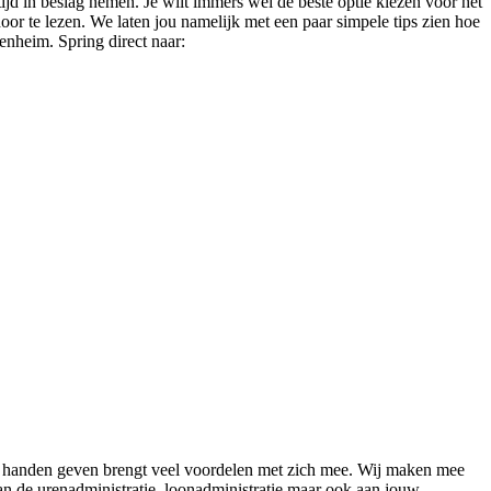
tijd in beslag nemen. Je wilt immers wel de beste optie kiezen voor het
oor te lezen. We laten jou namelijk met een paar simpele tips zien hoe
senheim. Spring direct naar:
uit handen geven brengt veel voordelen met zich mee. Wij maken mee
aan de urenadministratie, loonadministratie maar ook aan jouw