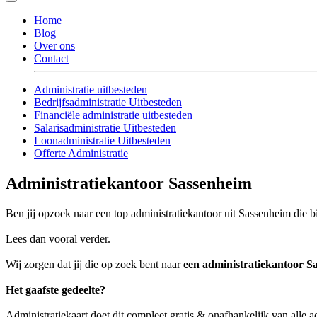
Home
Blog
Over ons
Contact
Administratie uitbesteden
Bedrijfsadministratie Uitbesteden
Financiële administratie uitbesteden
Salarisadministratie Uitbesteden
Loonadministratie Uitbesteden
Offerte Administratie
Administratiekantoor Sassenheim
Ben jij opzoek naar een top administratiekantoor uit Sassenheim die bi
Lees dan vooral verder.
Wij zorgen dat jij die op zoek bent naar
een administratiekantoor S
Het gaafste gedeelte?
Administratiekaart doet dit compleet gratis & onafhankelijk van alle 