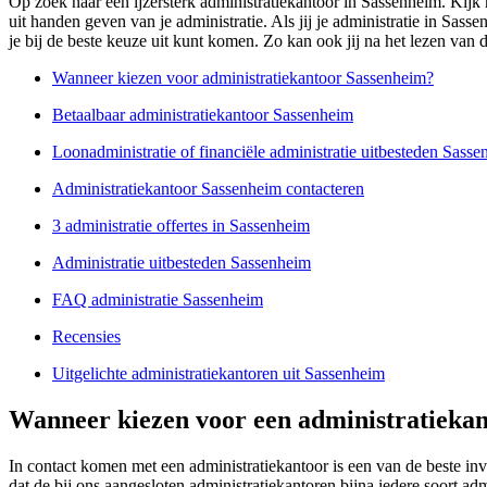
Op zoek naar een ijzersterk administratiekantoor in Sassenheim. Kijk n
uit handen geven van je administratie. Als jij je administratie in Sas
je bij de beste keuze uit kunt komen. Zo kan ook jij na het lezen van d
Wanneer kiezen voor administratiekantoor Sassenheim?
Betaalbaar administratiekantoor Sassenheim
Loonadministratie of financiële administratie uitbesteden Sass
Administratiekantoor Sassenheim contacteren
3 administratie offertes in Sassenheim
Administratie uitbesteden Sassenheim
FAQ administratie Sassenheim
Recensies
Uitgelichte administratiekantoren uit Sassenheim
Wanneer kiezen voor een administratiekan
In contact komen met een administratiekantoor is een van de beste i
dat de bij ons aangesloten administratiekantoren bijna iedere soort a