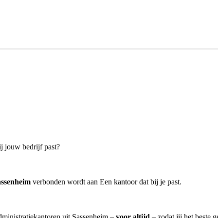
j jouw bedrijf past?
assenheim
verbonden wordt aan Een kantoor dat bij je past.
administratiekantoren uit Sassenheim –
voor altijd
– zodat jij het beste 