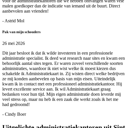
voor de administratiekantoren die we hebben ontvangen waren vele
malen goedkoper dan de indicatie van iemand uit de buurt. Direct
aanbevolen aan vrienden!
- Astrid Mol
Pak van mijn schouders
26 mei 2026
Dit jaar besloot ik dat ik wilde investeren in een professionele
administratie specialist. Ik deed wat research naar sites en kwam een
behoorlijk aantal sites tegen. Er waren zoveel verschillende soorten
administraties, waardoor ik niet wist welke ik moest kiezen dus
schakelde ik Administratiekaart in. Zij wisten direct welke bedrijven
ze mij konden aanbevelen op basis van mijn eisen. Uiteindelijk
kwam ik in contact met een professioneel administratiekantoor. Hij
levert excellente service aan. Ik wil Administratiekaart graag
bedanken voor hun tijd. Mijn eigen administratie doen leverde mij
veel stress op, maar nu heb ik een zaak die werkt zoals ik het me
had gedroomd!
- Cindy Boer
Uitgelichte administratiekantoren uit Sint