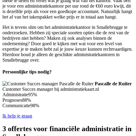
mede te delen en vertel wat je graag wilt van het kantoor. Vaak ben
je voor een administratiekantoor per uur rond de €60 euro kwijt, dit
is dezelfde prijs als voor een goedkope accountant. Natuurlijk hangt
het af van het takenpakket welke prijs er in totaal aan hangt.
Het is tevens slim om het administratiekantoor in Smallebrugge te
onderzoeken. Hebben zij speciale soorten opties die de rest van de
bedrijven niet hebben? Maken zij ook analyses binnen de
onderneming? Door goed te kijken met wat voor een level van
expertise je te maken hebt zal je jouw keuze kunnen rechtvaardigen.
Hierdoor houd je alleen de geschikte administratiekantoren in
Smallebrugge over.
Persoonlijke tips nodig?
Pascalle de Ruiter
Customer Succes manager bij administratiekaart.nl
Administratie
95%
Prognoses
88%
Communicatie
98%
Ik help je graag
3 offertes voor financiële administratie in