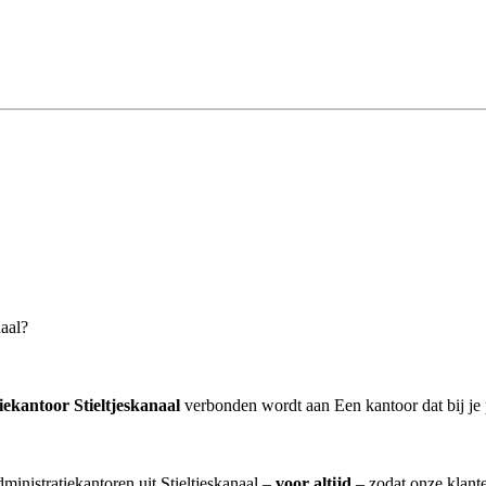
naal?
iekantoor Stieltjeskanaal
verbonden wordt aan Een kantoor dat bij je 
ministratiekantoren uit Stieltjeskanaal –
voor altijd
– zodat onze klant