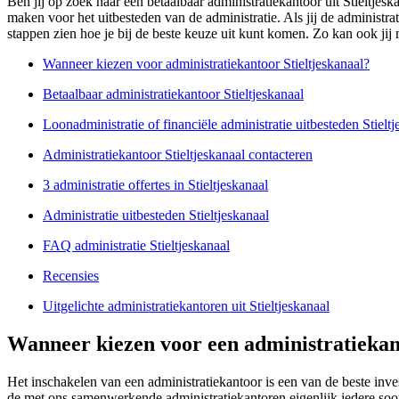
Ben jij op zoek naar een betaalbaar administratiekantoor uit Stieltje
maken voor het uitbesteden van de administratie. Als jij de administra
stappen zien hoe je bij de beste keuze uit kunt komen. Zo kan ook jij 
Wanneer kiezen voor administratiekantoor Stieltjeskanaal?
Betaalbaar administratiekantoor Stieltjeskanaal
Loonadministratie of financiële administratie uitbesteden Stieltj
Administratiekantoor Stieltjeskanaal contacteren
3 administratie offertes in Stieltjeskanaal
Administratie uitbesteden Stieltjeskanaal
FAQ administratie Stieltjeskanaal
Recensies
Uitgelichte administratiekantoren uit Stieltjeskanaal
Wanneer kiezen voor een administratiekant
Het inschakelen van een administratiekantoor is een van de beste inv
de met ons samenwerkende administratiekantoren eigenlijk iedere soor