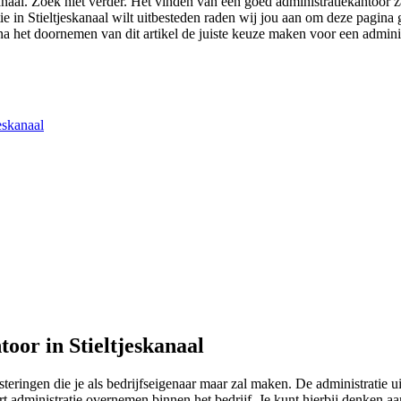
skanaal. Zoek niet verder. Het vinden van een goed administratiekantoor 
tie in Stieltjeskanaal wilt uitbesteden raden wij jou aan om deze pagin
na het doornemen van dit artikel de juiste keuze maken voor een administ
eskanaal
oor in Stieltjeskanaal
esteringen die je als bedrijfseigenaar maar zal maken. De administratie
t administratie overnemen binnen het bedrijf. Je kunt hierbij denken a