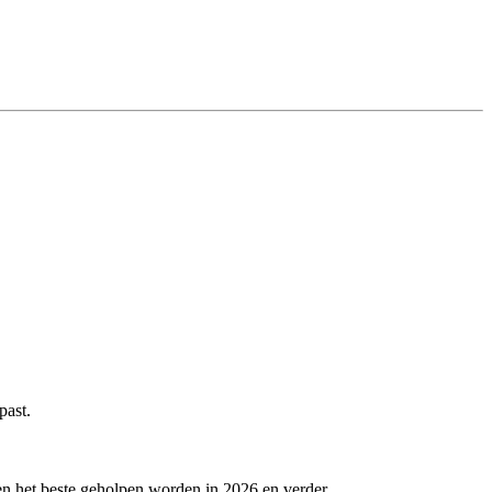
past.
en het beste geholpen worden in 2026 en verder.