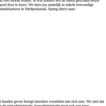
zal veel moeite kosten. Je wilt immers wel de meest geschikte keuze
a goed door te lezen. We laten jou namelijk in enkele eenvoudige
ratiekantoor in Stieltjeskanaal. Spring direct naar:
 uit handen geven brengt meerdere voordelen met zich mee. We zien dat
an de urenadministratie, loonadministratie maar ook aan jouw