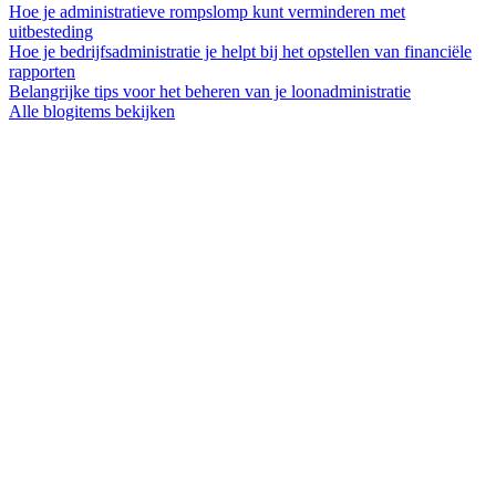
Hoe je administratieve rompslomp kunt verminderen met
uitbesteding
Hoe je bedrijfsadministratie je helpt bij het opstellen van financiële
rapporten
Belangrijke tips voor het beheren van je loonadministratie
Alle blogitems bekijken