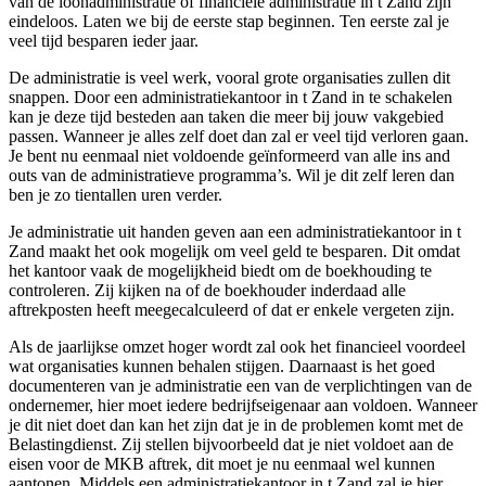
van de loonadministratie of financiële administratie in t Zand zijn
eindeloos. Laten we bij de eerste stap beginnen. Ten eerste zal je
veel tijd besparen ieder jaar.
De administratie is veel werk, vooral grote organisaties zullen dit
snappen. Door een administratiekantoor in t Zand in te schakelen
kan je deze tijd besteden aan taken die meer bij jouw vakgebied
passen. Wanneer je alles zelf doet dan zal er veel tijd verloren gaan.
Je bent nu eenmaal niet voldoende geïnformeerd van alle ins and
outs van de administratieve programma’s. Wil je dit zelf leren dan
ben je zo tientallen uren verder.
Je administratie uit handen geven aan een administratiekantoor in t
Zand maakt het ook mogelijk om veel geld te besparen. Dit omdat
het kantoor vaak de mogelijkheid biedt om de boekhouding te
controleren. Zij kijken na of de boekhouder inderdaad alle
aftrekposten heeft meegecalculeerd of dat er enkele vergeten zijn.
Als de jaarlijkse omzet hoger wordt zal ook het financieel voordeel
wat organisaties kunnen behalen stijgen. Daarnaast is het goed
documenteren van je administratie een van de verplichtingen van de
ondernemer, hier moet iedere bedrijfseigenaar aan voldoen. Wanneer
je dit niet doet dan kan het zijn dat je in de problemen komt met de
Belastingdienst. Zij stellen bijvoorbeeld dat je niet voldoet aan de
eisen voor de MKB aftrek, dit moet je nu eenmaal wel kunnen
aantonen. Middels een administratiekantoor in t Zand zal je hier