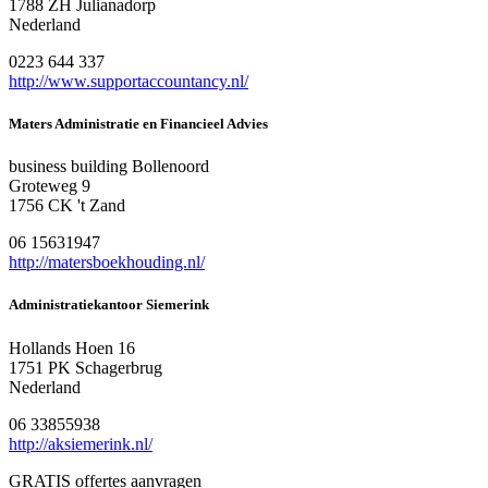
1788 ZH Julianadorp
Nederland
0223 644 337
http://www.supportaccountancy.nl/
Maters Administratie en Financieel Advies
business building Bollenoord
Groteweg 9
1756 CK 't Zand
06 15631947
http://matersboekhouding.nl/
Administratiekantoor Siemerink
Hollands Hoen 16
1751 PK Schagerbrug
Nederland
06 33855938
http://aksiemerink.nl/
GRATIS offertes aanvragen