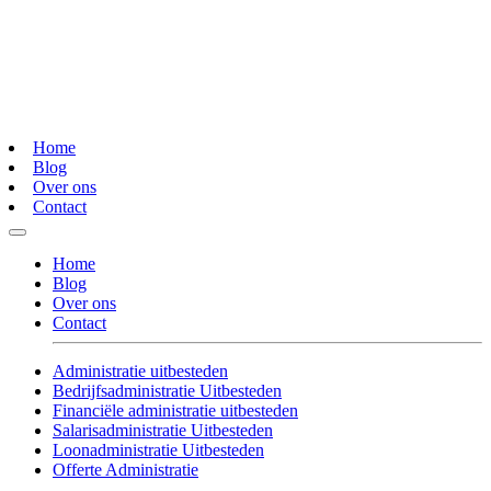
Home
Blog
Over ons
Contact
Home
Blog
Over ons
Contact
Administratie uitbesteden
Bedrijfsadministratie Uitbesteden
Financiële administratie uitbesteden
Salarisadministratie Uitbesteden
Loonadministratie Uitbesteden
Offerte Administratie