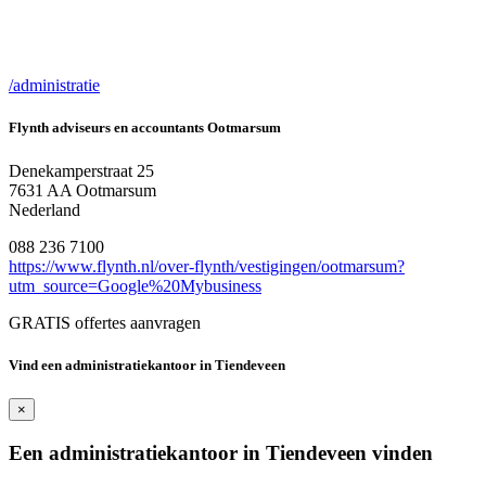
/administratie
Flynth adviseurs en accountants Ootmarsum
Denekamperstraat 25
7631 AA Ootmarsum
Nederland
088 236 7100
https://www.flynth.nl/over-flynth/vestigingen/ootmarsum?
utm_source=Google%20Mybusiness
GRATIS offertes aanvragen
Vind een administratiekantoor in Tiendeveen
×
Een administratiekantoor in Tiendeveen vinden