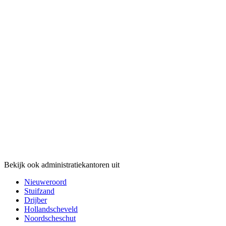
Bekijk ook administratiekantoren uit
Nieuweroord
Stuifzand
Drijber
Hollandscheveld
Noordscheschut