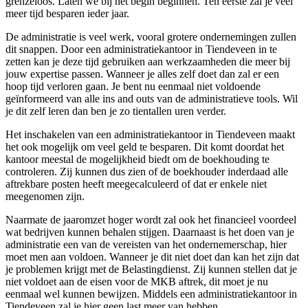
grenzeloos. Laten we bij het begin beginnen. Ten eerste zal je veel
meer tijd besparen ieder jaar.
De administratie is veel werk, vooral grotere ondernemingen zullen
dit snappen. Door een administratiekantoor in Tiendeveen in te
zetten kan je deze tijd gebruiken aan werkzaamheden die meer bij
jouw expertise passen. Wanneer je alles zelf doet dan zal er een
hoop tijd verloren gaan. Je bent nu eenmaal niet voldoende
geïnformeerd van alle ins and outs van de administratieve tools. Wil
je dit zelf leren dan ben je zo tientallen uren verder.
Het inschakelen van een administratiekantoor in Tiendeveen maakt
het ook mogelijk om veel geld te besparen. Dit komt doordat het
kantoor meestal de mogelijkheid biedt om de boekhouding te
controleren. Zij kunnen dus zien of de boekhouder inderdaad alle
aftrekbare posten heeft meegecalculeerd of dat er enkele niet
meegenomen zijn.
Naarmate de jaaromzet hoger wordt zal ook het financieel voordeel
wat bedrijven kunnen behalen stijgen. Daarnaast is het doen van je
administratie een van de vereisten van het ondernemerschap, hier
moet men aan voldoen. Wanneer je dit niet doet dan kan het zijn dat
je problemen krijgt met de Belastingdienst. Zij kunnen stellen dat je
niet voldoet aan de eisen voor de MKB aftrek, dit moet je nu
eenmaal wel kunnen bewijzen. Middels een administratiekantoor in
Tiendeveen zal je hier geen last meer van hebben.