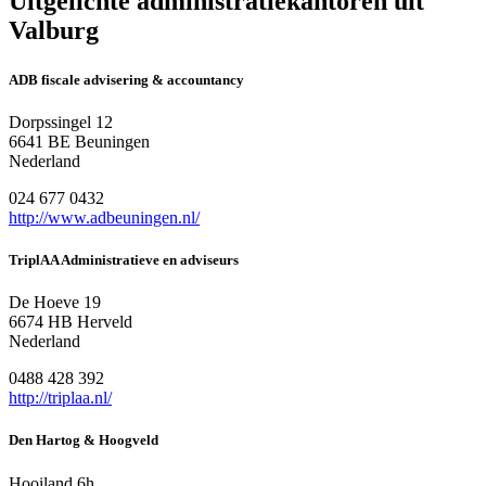
Uitgelichte administratiekantoren uit
Valburg
ADB fiscale advisering & accountancy
Dorpssingel 12
6641 BE Beuningen
Nederland
024 677 0432
http://www.adbeuningen.nl/
TriplAA Administratieve en adviseurs
De Hoeve 19
6674 HB Herveld
Nederland
0488 428 392
http://triplaa.nl/
Den Hartog & Hoogveld
Hooiland 6h