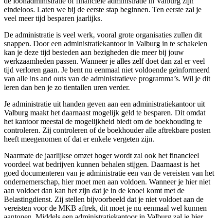
de loonadministratie of financiële administratie in Valburg zijn
eindeloos. Laten we bij de eerste stap beginnen. Ten eerste zal je
veel meer tijd besparen jaarlijks.
De administratie is veel werk, vooral grote organisaties zullen dit
snappen. Door een administratiekantoor in Valburg in te schakelen
kan je deze tijd besteden aan bezigheden die meer bij jouw
werkzaamheden passen. Wanneer je alles zelf doet dan zal er veel
tijd verloren gaan. Je bent nu eenmaal niet voldoende geïnformeerd
van alle ins and outs van de administratieve programma’s. Wil je dit
leren dan ben je zo tientallen uren verder.
Je administratie uit handen geven aan een administratiekantoor uit
Valburg maakt het daarnaast mogelijk geld te besparen. Dit omdat
het kantoor meestal de mogelijkheid biedt om de boekhouding te
controleren. Zij controleren of de boekhouder alle aftrekbare posten
heeft meegenomen of dat er enkele vergeten zijn.
Naarmate de jaarlijkse omzet hoger wordt zal ook het financieel
voordeel wat bedrijven kunnen behalen stijgen. Daarnaast is het
goed documenteren van je administratie een van de vereisten van het
ondernemerschap, hier moet men aan voldoen. Wanneer je hier niet
aan voldoet dan kan het zijn dat je in de knoei komt met de
Belastingdienst. Zij stellen bijvoorbeeld dat je niet voldoet aan de
vereisten voor de MKB aftrek, dit moet je nu eenmaal wel kunnen
aantonen. Middels een administratiekantoor in Valburg zal je hier