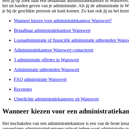
Ben jij op zoek naar een betaalbaar administratiekantoor in Wanswert. 
het uit handen geven van je administratie. Als jij de administratie i
je bij de geschikte persoon uit kunt komen. Zo kan ook jij na het leze
Wanneer kiezen voor administratiekantoor Wanswert?
Betaalbaar administratiekantoor Wanswert
Loonadministratie of financiële administratie uitbesteden Wans
Administratiekantoor Wanswert contacteren
3 administratie offertes in Wanswert
Administratie uitbesteden Wanswert
FAQ administratie Wanswert
Recensies
Uitgelichte administratiekantoren uit Wanswert
Wanneer kiezen voor een administratieka
Het inschakelen van een administratiekantoor is een van de beste keu
aangesloten administratiekantoren vrijwel iedere soort administratie 