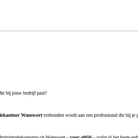
ie bij jouw bedrijf past?
tiekantoor Wanswert
verbonden wordt aan een professional die bij je p
administratiekantoren uit Wanswert –
voor altijd
– zodat jij het beste ge