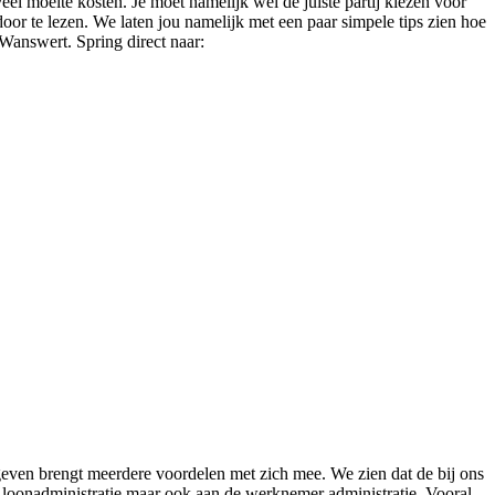
eel moeite kosten. Je moet namelijk wel de juiste partij kiezen voor
oor te lezen. We laten jou namelijk met een paar simpele tips zien hoe
 Wanswert. Spring direct naar:
 geven brengt meerdere voordelen met zich mee. We zien dat de bij ons
e, loonadministratie maar ook aan de werknemer administratie. Vooral