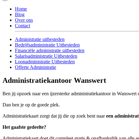
Home
Blog
Over ons
Contact
Administratie uitbesteden
Bedrijfsadministratie Uitbesteden
Financiële administratie uitbesteden
Salarisadministratie Uitbesteden
Loonadministratie Uitbesteden
Offerte Administratie
Administratiekantoor Wanswert
Ben jij opzoek naar een ijzersterke administratiekantoor in Wanswert d
Dan ben je op de goede plek.
Administratiekaart zorgt dat jij die op zoek bent naar
een administra
Het gaafste gedeelte?
Administratiekaart doet dit compleet gratis & onafhankelijk van alle 