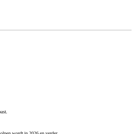
ast.
holpen wordt in 2026 en verder.