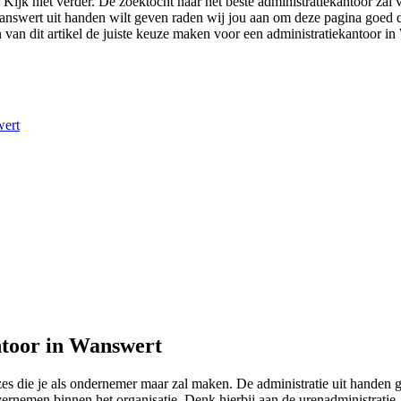
Kijk niet verder. De zoektocht naar het beste administratiekantoor zal v
n Wanswert uit handen wilt geven raden wij jou aan om deze pagina goed d
n van dit artikel de juiste keuze maken voor een administratiekantoor in
wert
ntoor in Wanswert
zes die je als ondernemer maar zal maken. De administratie uit handen
overnemen binnen het organisatie. Denk hierbij aan de urenadministrati