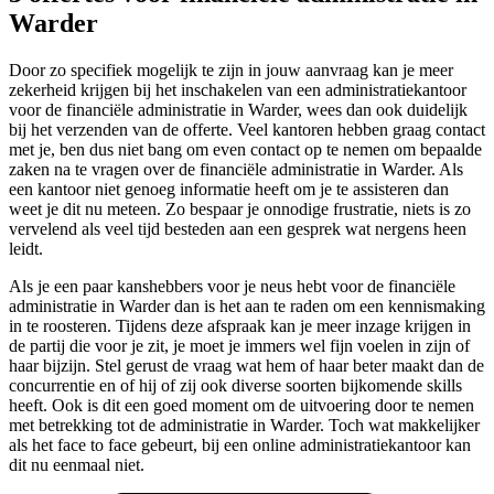
Warder
Door zo specifiek mogelijk te zijn in jouw aanvraag kan je meer
zekerheid krijgen bij het inschakelen van een administratiekantoor
voor de financiële administratie in Warder, wees dan ook duidelijk
bij het verzenden van de offerte. Veel kantoren hebben graag contact
met je, ben dus niet bang om even contact op te nemen om bepaalde
zaken na te vragen over de financiële administratie in Warder. Als
een kantoor niet genoeg informatie heeft om je te assisteren dan
weet je dit nu meteen. Zo bespaar je onnodige frustratie, niets is zo
vervelend als veel tijd besteden aan een gesprek wat nergens heen
leidt.
Als je een paar kanshebbers voor je neus hebt voor de financiële
administratie in Warder dan is het aan te raden om een kennismaking
in te roosteren. Tijdens deze afspraak kan je meer inzage krijgen in
de partij die voor je zit, je moet je immers wel fijn voelen in zijn of
haar bijzijn. Stel gerust de vraag wat hem of haar beter maakt dan de
concurrentie en of hij of zij ook diverse soorten bijkomende skills
heeft. Ook is dit een goed moment om de uitvoering door te nemen
met betrekking tot de administratie in Warder. Toch wat makkelijker
als het face to face gebeurt, bij een online administratiekantoor kan
dit nu eenmaal niet.