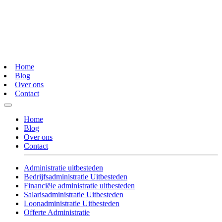
Home
Blog
Over ons
Contact
Home
Blog
Over ons
Contact
Administratie uitbesteden
Bedrijfsadministratie Uitbesteden
Financiële administratie uitbesteden
Salarisadministratie Uitbesteden
Loonadministratie Uitbesteden
Offerte Administratie