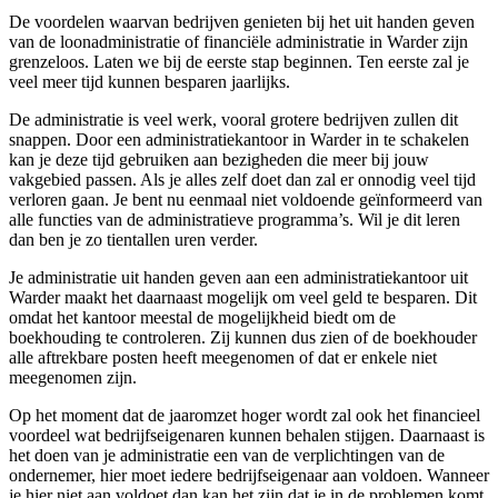
De voordelen waarvan bedrijven genieten bij het uit handen geven
van de loonadministratie of financiële administratie in Warder zijn
grenzeloos. Laten we bij de eerste stap beginnen. Ten eerste zal je
veel meer tijd kunnen besparen jaarlijks.
De administratie is veel werk, vooral grotere bedrijven zullen dit
snappen. Door een administratiekantoor in Warder in te schakelen
kan je deze tijd gebruiken aan bezigheden die meer bij jouw
vakgebied passen. Als je alles zelf doet dan zal er onnodig veel tijd
verloren gaan. Je bent nu eenmaal niet voldoende geïnformeerd van
alle functies van de administratieve programma’s. Wil je dit leren
dan ben je zo tientallen uren verder.
Je administratie uit handen geven aan een administratiekantoor uit
Warder maakt het daarnaast mogelijk om veel geld te besparen. Dit
omdat het kantoor meestal de mogelijkheid biedt om de
boekhouding te controleren. Zij kunnen dus zien of de boekhouder
alle aftrekbare posten heeft meegenomen of dat er enkele niet
meegenomen zijn.
Op het moment dat de jaaromzet hoger wordt zal ook het financieel
voordeel wat bedrijfseigenaren kunnen behalen stijgen. Daarnaast is
het doen van je administratie een van de verplichtingen van de
ondernemer, hier moet iedere bedrijfseigenaar aan voldoen. Wanneer
je hier niet aan voldoet dan kan het zijn dat je in de problemen komt