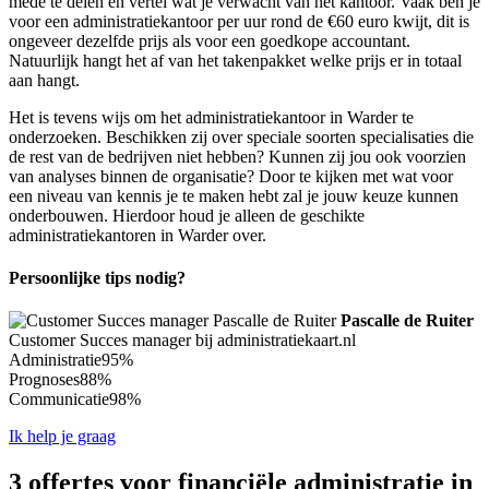
mede te delen en vertel wat je verwacht van het kantoor. Vaak ben je
voor een administratiekantoor per uur rond de €60 euro kwijt, dit is
ongeveer dezelfde prijs als voor een goedkope accountant.
Natuurlijk hangt het af van het takenpakket welke prijs er in totaal
aan hangt.
Het is tevens wijs om het administratiekantoor in Warder te
onderzoeken. Beschikken zij over speciale soorten specialisaties die
de rest van de bedrijven niet hebben? Kunnen zij jou ook voorzien
van analyses binnen de organisatie? Door te kijken met wat voor
een niveau van kennis je te maken hebt zal je jouw keuze kunnen
onderbouwen. Hierdoor houd je alleen de geschikte
administratiekantoren in Warder over.
Persoonlijke tips nodig?
Pascalle de Ruiter
Customer Succes manager bij administratiekaart.nl
Administratie
95%
Prognoses
88%
Communicatie
98%
Ik help je graag
3 offertes voor financiële administratie in