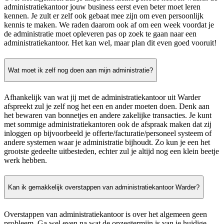
administratiekantoor jouw business eerst even beter moet leren
kennen. Je zult er zelf ook gebaat mee zijn om even persoonlijk
kennis te maken. We raden daarom ook af om een week voordat je
de administratie moet opleveren pas op zoek te gaan naar een
administratiekantoor. Het kan wel, maar plan dit even goed vooruit!
Wat moet ik zelf nog doen aan mijn administratie?
Afhankelijk van wat jij met de administratiekantoor uit Warder
afspreekt zul je zelf nog het een en ander moeten doen. Denk aan
het bewaren van bonnetjes en andere zakelijke transacties. Je kunt
met sommige administratiekantoren ook de afspraak maken dat zij
inloggen op bijvoorbeeld je offerte/facturatie/personeel systeem of
andere systemen waar je administratie bijhoudt. Zo kun je een het
grootste gedeelte uitbesteden, echter zul je altijd nog een klein beetje
werk hebben.
Kan ik gemakkelijk overstappen van administratiekantoor Warder?
Overstappen van administratiekantoor is over het algemeen geen
probleem. Ga wel even na wat de opzegtermijn is van je huidige