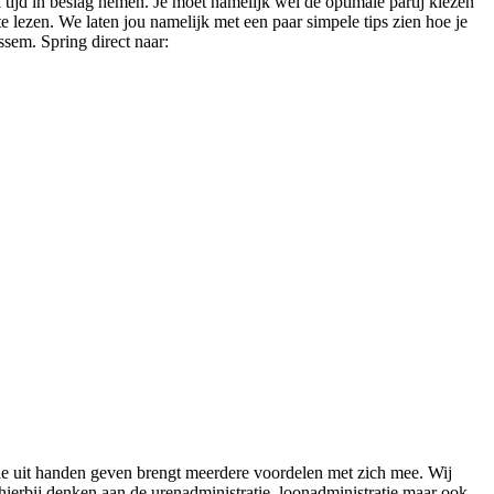
 tijd in beslag nemen. Je moet namelijk wel de optimale partij kiezen
te lezen. We laten jou namelijk met een paar simpele tips zien hoe je
ssem. Spring direct naar:
atie uit handen geven brengt meerdere voordelen met zich mee. Wij
 hierbij denken aan de urenadministratie, loonadministratie maar ook