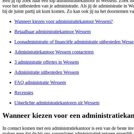
Ben jij op zoek naar een top administratiekantoor in Wessem. Zoek nie
voor het uitbesteden van je administratie. Als jij de administratie in 
bij de juiste partij uit kunt komen. Zo kan ook jij na het doornemen v
Wanneer kiezen voor administratiekantoor Wessem?
Betaalbaar administratiekantoor Wessem
Loonadministratie of financiële administratie uitbesteden Wess
Administratiekantoor Wessem contacteren
3 administratie offertes in Wessem
Administratie uitbesteden Wessem
FAQ administratie Wessem
Recensies
Uitgelichte administratiekantoren uit Wessem
Wanneer kiezen voor een administratieka
In contact komen met een administratiekantoor is een van de beste in
maken mee dat de bij ons aangesloten administratiekantoren eigenlijk i