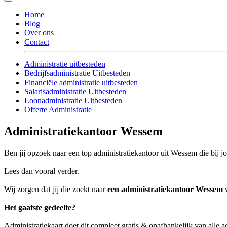
Home
Blog
Over ons
Contact
Administratie uitbesteden
Bedrijfsadministratie Uitbesteden
Financiële administratie uitbesteden
Salarisadministratie Uitbesteden
Loonadministratie Uitbesteden
Offerte Administratie
Administratiekantoor Wessem
Ben jij opzoek naar een top administratiekantoor uit Wessem die bij j
Lees dan vooral verder.
Wij zorgen dat jij die zoekt naar
een administratiekantoor Wessem
v
Het gaafste gedeelte?
Administratiekaart doet dit compleet gratis & onafhankelijk van alle 