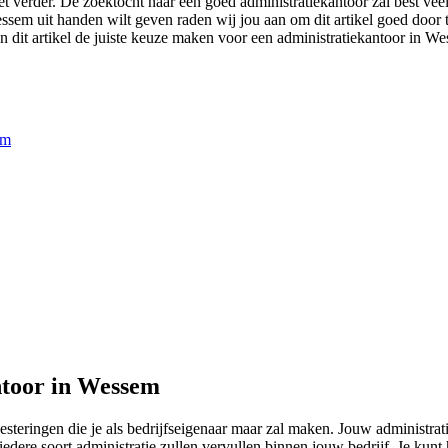
t verder. De zoektocht naar een goed administratiekantoor zal best veel
Wessem uit handen wilt geven raden wij jou aan om dit artikel goed door 
an dit artikel de juiste keuze maken voor een administratiekantoor in We
em
ntoor in Wessem
vesteringen die je als bedrijfseigenaar maar zal maken. Jouw administr
edere soort administratie zullen vervullen binnen jouw bedrijf. Je kunt