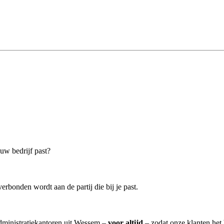
ouw bedrijf past?
erbonden wordt aan de partij die bij je past.
administratiekantoren uit Wessem –
voor altijd
– zodat onze klanten het