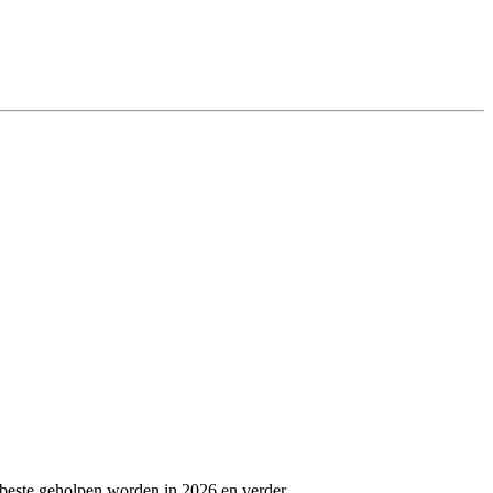
 beste geholpen worden in 2026 en verder.