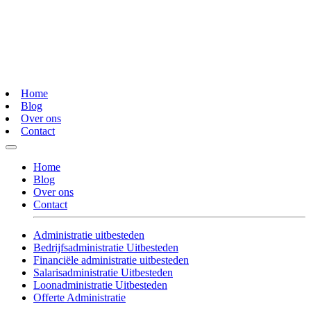
Home
Blog
Over ons
Contact
Home
Blog
Over ons
Contact
Administratie uitbesteden
Bedrijfsadministratie Uitbesteden
Financiële administratie uitbesteden
Salarisadministratie Uitbesteden
Loonadministratie Uitbesteden
Offerte Administratie