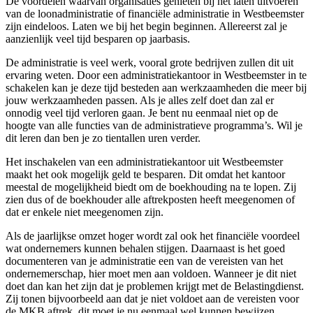
De voordelen waarvan organisaties genieten bij het laten uitvoeren
van de loonadministratie of financiële administratie in Westbeemster
zijn eindeloos. Laten we bij het begin beginnen. Allereerst zal je
aanzienlijk veel tijd besparen op jaarbasis.
De administratie is veel werk, vooral grote bedrijven zullen dit uit
ervaring weten. Door een administratiekantoor in Westbeemster in te
schakelen kan je deze tijd besteden aan werkzaamheden die meer bij
jouw werkzaamheden passen. Als je alles zelf doet dan zal er
onnodig veel tijd verloren gaan. Je bent nu eenmaal niet op de
hoogte van alle functies van de administratieve programma’s. Wil je
dit leren dan ben je zo tientallen uren verder.
Het inschakelen van een administratiekantoor uit Westbeemster
maakt het ook mogelijk geld te besparen. Dit omdat het kantoor
meestal de mogelijkheid biedt om de boekhouding na te lopen. Zij
zien dus of de boekhouder alle aftrekposten heeft meegenomen of
dat er enkele niet meegenomen zijn.
Als de jaarlijkse omzet hoger wordt zal ook het financiële voordeel
wat ondernemers kunnen behalen stijgen. Daarnaast is het goed
documenteren van je administratie een van de vereisten van het
ondernemerschap, hier moet men aan voldoen. Wanneer je dit niet
doet dan kan het zijn dat je problemen krijgt met de Belastingdienst.
Zij tonen bijvoorbeeld aan dat je niet voldoet aan de vereisten voor
de MKB aftrek, dit moet je nu eenmaal wel kunnen bewijzen.