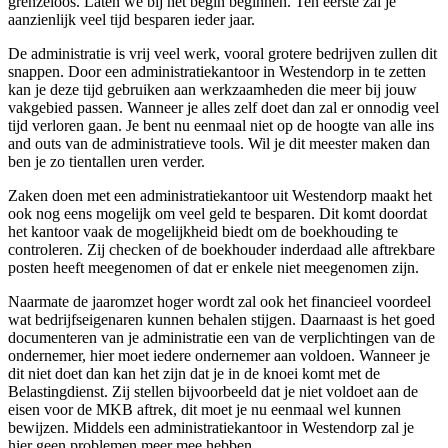
grenzeloos. Laten we bij het begin beginnen. Ten eerste zal je
aanzienlijk veel tijd besparen ieder jaar.
De administratie is vrij veel werk, vooral grotere bedrijven zullen dit
snappen. Door een administratiekantoor in Westendorp in te zetten
kan je deze tijd gebruiken aan werkzaamheden die meer bij jouw
vakgebied passen. Wanneer je alles zelf doet dan zal er onnodig veel
tijd verloren gaan. Je bent nu eenmaal niet op de hoogte van alle ins
and outs van de administratieve tools. Wil je dit meester maken dan
ben je zo tientallen uren verder.
Zaken doen met een administratiekantoor uit Westendorp maakt het
ook nog eens mogelijk om veel geld te besparen. Dit komt doordat
het kantoor vaak de mogelijkheid biedt om de boekhouding te
controleren. Zij checken of de boekhouder inderdaad alle aftrekbare
posten heeft meegenomen of dat er enkele niet meegenomen zijn.
Naarmate de jaaromzet hoger wordt zal ook het financieel voordeel
wat bedrijfseigenaren kunnen behalen stijgen. Daarnaast is het goed
documenteren van je administratie een van de verplichtingen van de
ondernemer, hier moet iedere ondernemer aan voldoen. Wanneer je
dit niet doet dan kan het zijn dat je in de knoei komt met de
Belastingdienst. Zij stellen bijvoorbeeld dat je niet voldoet aan de
eisen voor de MKB aftrek, dit moet je nu eenmaal wel kunnen
bewijzen. Middels een administratiekantoor in Westendorp zal je
hier geen problemen meer mee hebben.