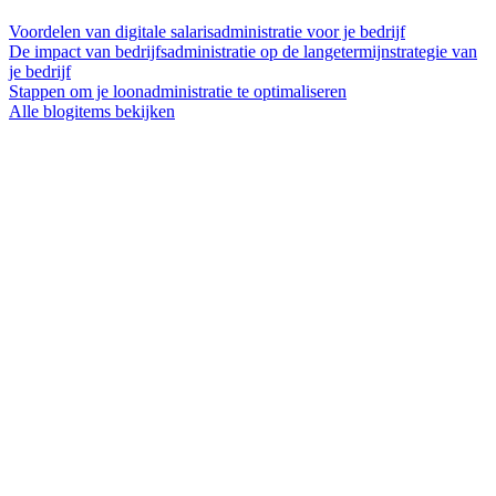
Voordelen van digitale salarisadministratie voor je bedrijf
De impact van bedrijfsadministratie op de langetermijnstrategie van
je bedrijf
Stappen om je loonadministratie te optimaliseren
Alle blogitems bekijken