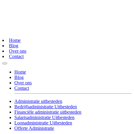
Home
Blog
Over ons
Contact
Home
Blog
Over ons
Contact
Administratie uitbesteden
Bedrijfsadministratie Uitbesteden
Financiële administratie uitbesteden
Salarisadministratie Uitbesteden
Loonadministratie Uitbesteden
Offerte Administratie