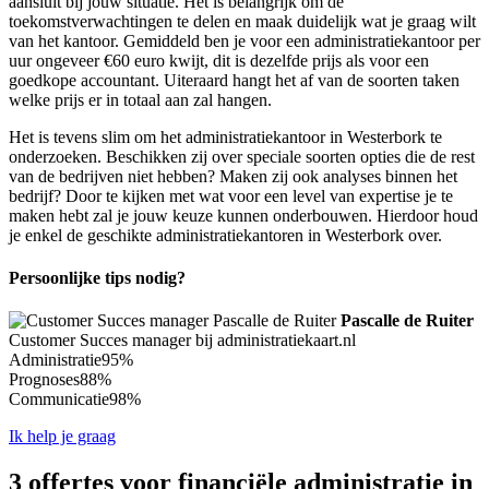
aansluit bij jouw situatie. Het is belangrijk om de
toekomstverwachtingen te delen en maak duidelijk wat je graag wilt
van het kantoor. Gemiddeld ben je voor een administratiekantoor per
uur ongeveer €60 euro kwijt, dit is dezelfde prijs als voor een
goedkope accountant. Uiteraard hangt het af van de soorten taken
welke prijs er in totaal aan zal hangen.
Het is tevens slim om het administratiekantoor in Westerbork te
onderzoeken. Beschikken zij over speciale soorten opties die de rest
van de bedrijven niet hebben? Maken zij ook analyses binnen het
bedrijf? Door te kijken met wat voor een level van expertise je te
maken hebt zal je jouw keuze kunnen onderbouwen. Hierdoor houd
je enkel de geschikte administratiekantoren in Westerbork over.
Persoonlijke tips nodig?
Pascalle de Ruiter
Customer Succes manager bij administratiekaart.nl
Administratie
95%
Prognoses
88%
Communicatie
98%
Ik help je graag
3 offertes voor financiële administratie in