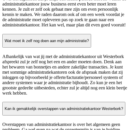
administratiekantoor jouw business eerst even beter moet leren
kennen. Je zult er zelf ook gebaat mee zijn om even persoonlijk
kennis te maken. We raden daarom ook af om een week voordat je
de administratie moet opleveren pas op zoek te gaan naar een
administratiekantoor. Het kan wel, maar plan dit even goed vooruit!
Wat moet ik zelf nog doen aan mijn administratie?
Afhankelijk van wat jij met de administratiekantoor uit Westerbork
afspreekt zul je zelf nog het een en ander moeten doen. Denk aan
het bewaren van bonnetjes en andere zakelijke transacties. Je kunt
met sommige administratiekantoren ook de afspraak maken dat zij
inloggen op bijvoorbeeld je offerte/facturatie/personeel systeem of
andere systemen waar je administratie bijhoudt. Zo kun je een het
grootste gedeelte uitbesteden, echter zul je altijd nog een klein beetje
werk hebben.
Kan ik gemakkelijk overstappen van administratiekantoor Westerbork?
Overstappen van administratiekantoor is over het algemeen geen
probleem. Ga wel even na wat de opzegtermijn is van je huidige