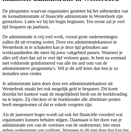
De pluspunten waarvan organisaties genieten bij het uitbesteden van
de loonadministratie of financiële administratie in Westerbork zijn
grenzeloos. Laten we bij het begin beginnen. Ten eerste zal je veel
tijd besparen op jaarbasis.
De administratie is vrij veel werk, vooral grote ondernemingen
zullen dit uit ervaring weten. Door een administratiekantoor in
Westerbork in te schakelen kan je deze tijd gebruiken aan
werkzaamheden die meer bij jouw vakgebied passen. Wanneer je
alles zelf doet dan zal er veel tijd verloren gaan. Je bent nu eenmaal
niet voldoende geïnformeerd van alle ins and outs van de
administratieve programma’s. Wil je dit zelf leren dan ben je zo
tientallen uren verder.
Je administratie laten doen door een administratiekantoor uit
Westerbork maakt het ook mogelijk geld te besparen. Dit komt
doordat het kantoor vaak de mogelijkheid biedt om de boekhouding
na te lopen. Zij checken of de boekhouder alle aftrekbare posten
heeft meegenomen of dat er enkele vergeten zijn.
Als de jaaromzet hoger wordt zal ook het financiële voordeel wat
organisaties kunnen behalen stijgen. Daarnaast is het doen van je
administratie een van de vereisten van de ondernemer, hier moet
iedere ondernemer aan voldoen. Wanneer je dit niet doet dan kan het