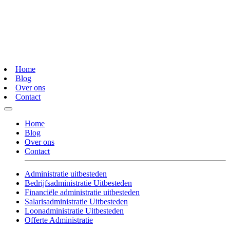
Home
Blog
Over ons
Contact
Home
Blog
Over ons
Contact
Administratie uitbesteden
Bedrijfsadministratie Uitbesteden
Financiële administratie uitbesteden
Salarisadministratie Uitbesteden
Loonadministratie Uitbesteden
Offerte Administratie