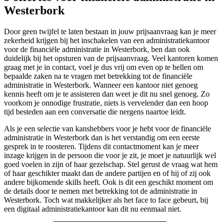
Westerbork
Door geen twijfel te laten bestaan in jouw prijsaanvraag kan je meer
zekerheid krijgen bij het inschakelen van een administratiekantoor
voor de financiële administratie in Westerbork, ben dan ook
duidelijk bij het opsturen van de prijsaanvraag. Veel kantoren komen
graag met je in contact, voel je dus vrij om even op te bellen om
bepaalde zaken na te vragen met betrekking tot de financiële
administratie in Westerbork. Wanneer een kantoor niet genoeg
kennis heeft om je te assisteren dan weet je dit nu snel genoeg. Zo
voorkom je onnodige frustratie, niets is vervelender dan een hoop
tijd besteden aan een conversatie die nergens naartoe leidt.
Als je een selectie van kanshebbers voor je hebt voor de financiële
administratie in Westerbork dan is het verstandig om een eerste
gesprek in te roosteren. Tijdens dit contactmoment kan je meer
inzage krijgen in de persoon die voor je zit, je moet je natuurlijk wel
goed voelen in zijn of haar gezelschap. Stel gerust de vraag wat hem
of haar geschikter maakt dan de andere partijen en of hij of zij ook
andere bijkomende skills heeft. Ook is dit een geschikt moment om
de details door te nemen met betrekking tot de administratie in
Westerbork. Toch wat makkelijker als het face to face gebeurt, bij
een digitaal administratiekantoor kan dit nu eenmaal niet.