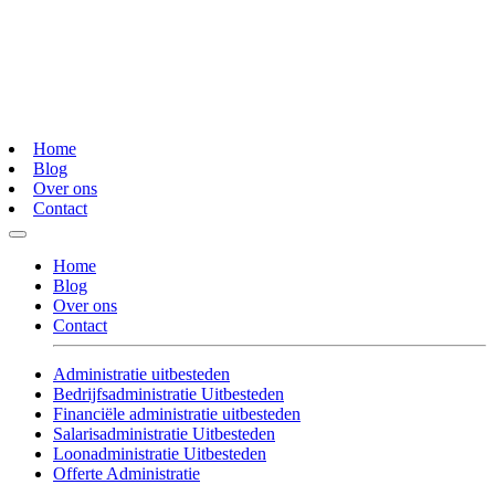
Home
Blog
Over ons
Contact
Home
Blog
Over ons
Contact
Administratie uitbesteden
Bedrijfsadministratie Uitbesteden
Financiële administratie uitbesteden
Salarisadministratie Uitbesteden
Loonadministratie Uitbesteden
Offerte Administratie