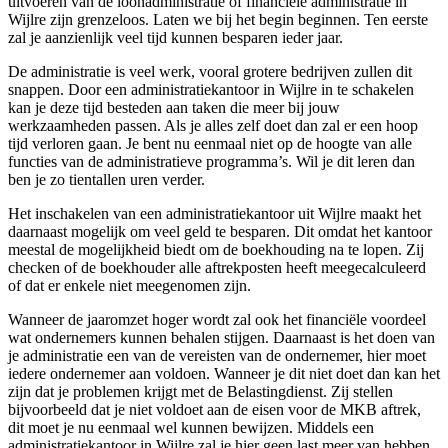
uitvoeren van de loonadministratie of financiële administratie in
Wijlre zijn grenzeloos. Laten we bij het begin beginnen. Ten eerste
zal je aanzienlijk veel tijd kunnen besparen ieder jaar.
De administratie is veel werk, vooral grotere bedrijven zullen dit
snappen. Door een administratiekantoor in Wijlre in te schakelen
kan je deze tijd besteden aan taken die meer bij jouw
werkzaamheden passen. Als je alles zelf doet dan zal er een hoop
tijd verloren gaan. Je bent nu eenmaal niet op de hoogte van alle
functies van de administratieve programma’s. Wil je dit leren dan
ben je zo tientallen uren verder.
Het inschakelen van een administratiekantoor uit Wijlre maakt het
daarnaast mogelijk om veel geld te besparen. Dit omdat het kantoor
meestal de mogelijkheid biedt om de boekhouding na te lopen. Zij
checken of de boekhouder alle aftrekposten heeft meegecalculeerd
of dat er enkele niet meegenomen zijn.
Wanneer de jaaromzet hoger wordt zal ook het financiële voordeel
wat ondernemers kunnen behalen stijgen. Daarnaast is het doen van
je administratie een van de vereisten van de ondernemer, hier moet
iedere ondernemer aan voldoen. Wanneer je dit niet doet dan kan het
zijn dat je problemen krijgt met de Belastingdienst. Zij stellen
bijvoorbeeld dat je niet voldoet aan de eisen voor de MKB aftrek,
dit moet je nu eenmaal wel kunnen bewijzen. Middels een
administratiekantoor in Wijlre zal je hier geen last meer van hebben.