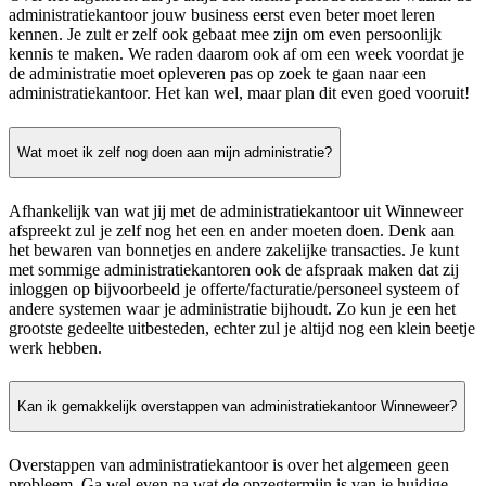
administratiekantoor jouw business eerst even beter moet leren
kennen. Je zult er zelf ook gebaat mee zijn om even persoonlijk
kennis te maken. We raden daarom ook af om een week voordat je
de administratie moet opleveren pas op zoek te gaan naar een
administratiekantoor. Het kan wel, maar plan dit even goed vooruit!
Wat moet ik zelf nog doen aan mijn administratie?
Afhankelijk van wat jij met de administratiekantoor uit Winneweer
afspreekt zul je zelf nog het een en ander moeten doen. Denk aan
het bewaren van bonnetjes en andere zakelijke transacties. Je kunt
met sommige administratiekantoren ook de afspraak maken dat zij
inloggen op bijvoorbeeld je offerte/facturatie/personeel systeem of
andere systemen waar je administratie bijhoudt. Zo kun je een het
grootste gedeelte uitbesteden, echter zul je altijd nog een klein beetje
werk hebben.
Kan ik gemakkelijk overstappen van administratiekantoor Winneweer?
Overstappen van administratiekantoor is over het algemeen geen
probleem. Ga wel even na wat de opzegtermijn is van je huidige