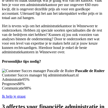
te delen en maak duidelijk wat je graag wilt van het kantoor. Vaak
ben je voor een administratiekantoor per uur ongeveer €60 euro
kwijt, dit is ongeveer dezelfde prijs als voor een goedkope
accountant. Uiteraard ligt het aan het takenpakket welke prijs er in
totaal aan zal hangen.
Het is tevens wijs om het administratiekantoor in Winneweer te
onderzoeken. Hebben zij speciale soorten specialisaties die de rest
van de bedrijven niet hebben? Kunnen zij jou ook voorzien van
analyses binnen de onderneming? Door te onderzoeken met wat
voor een level van expertise je te maken hebt zal je jouw keuze
kunnen rechtvaardigen. Hierdoor houd je enkel de beste
administratiekantoren in Winneweer over.
Persoonlijke tips nodig?
Pascalle de Ruiter
Customer Succes manager bij administratiekaart.nl
Administratie
95%
Prognoses
88%
Communicatie
98%
Ik help je graag
3 offertes voor financiële administratie in