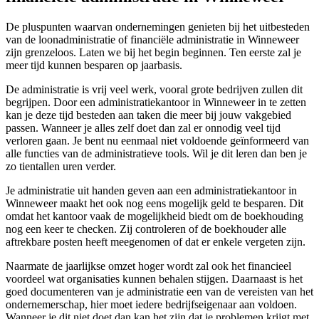
De pluspunten waarvan ondernemingen genieten bij het uitbesteden
van de loonadministratie of financiële administratie in Winneweer
zijn grenzeloos. Laten we bij het begin beginnen. Ten eerste zal je
meer tijd kunnen besparen op jaarbasis.
De administratie is vrij veel werk, vooral grote bedrijven zullen dit
begrijpen. Door een administratiekantoor in Winneweer in te zetten
kan je deze tijd besteden aan taken die meer bij jouw vakgebied
passen. Wanneer je alles zelf doet dan zal er onnodig veel tijd
verloren gaan. Je bent nu eenmaal niet voldoende geïnformeerd van
alle functies van de administratieve tools. Wil je dit leren dan ben je
zo tientallen uren verder.
Je administratie uit handen geven aan een administratiekantoor in
Winneweer maakt het ook nog eens mogelijk geld te besparen. Dit
omdat het kantoor vaak de mogelijkheid biedt om de boekhouding
nog een keer te checken. Zij controleren of de boekhouder alle
aftrekbare posten heeft meegenomen of dat er enkele vergeten zijn.
Naarmate de jaarlijkse omzet hoger wordt zal ook het financieel
voordeel wat organisaties kunnen behalen stijgen. Daarnaast is het
goed documenteren van je administratie een van de vereisten van het
ondernemerschap, hier moet iedere bedrijfseigenaar aan voldoen.
Wanneer je dit niet doet dan kan het zijn dat je problemen krijgt met