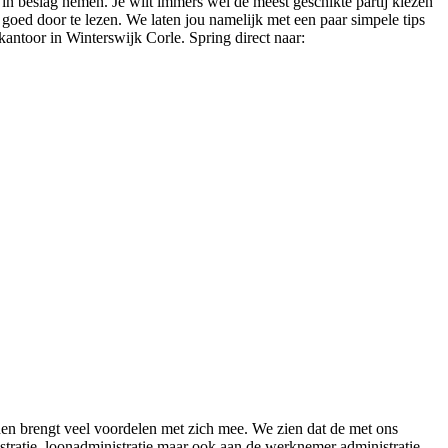
d in beslag nemen. Je wilt immers wel de meest geschikte partij kiezen
l goed door te lezen. We laten jou namelijk met een paar simpele tips
ekantoor in Winterswijk Corle. Spring direct naar:
eden brengt veel voordelen met zich mee. We zien dat de met ons
tratie, loonadministratie maar ook aan de werknemer administratie.