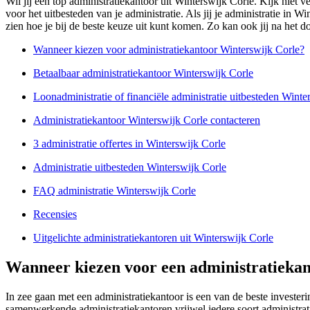
Wil jij een top administratiekantoor uit Winterswijk Corle. Kijk niet 
voor het uitbesteden van je administratie. Als jij je administratie in 
zien hoe je bij de beste keuze uit kunt komen. Zo kan ook jij na het d
Wanneer kiezen voor administratiekantoor Winterswijk Corle?
Betaalbaar administratiekantoor Winterswijk Corle
Loonadministratie of financiële administratie uitbesteden Winte
Administratiekantoor Winterswijk Corle contacteren
3 administratie offertes in Winterswijk Corle
Administratie uitbesteden Winterswijk Corle
FAQ administratie Winterswijk Corle
Recensies
Uitgelichte administratiekantoren uit Winterswijk Corle
Wanneer kiezen voor een administratiekan
In zee gaan met een administratiekantoor is een van de beste investe
samenwerkende administratiekantoren vrijwel iedere soort administra