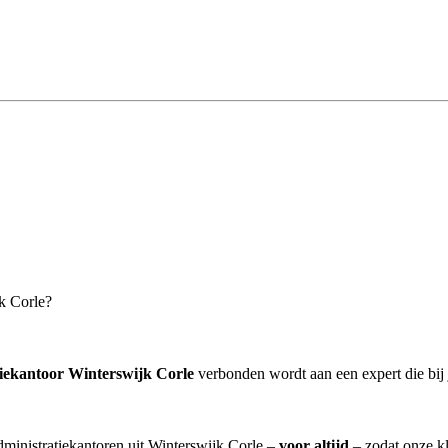
jk Corle?
tiekantoor Winterswijk Corle
verbonden wordt aan een expert die bij j
administratiekantoren uit Winterswijk Corle –
voor altijd
– zodat onze kl