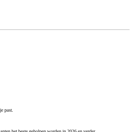
e past.
anten het beste geholpen worden in 2026 en verder.