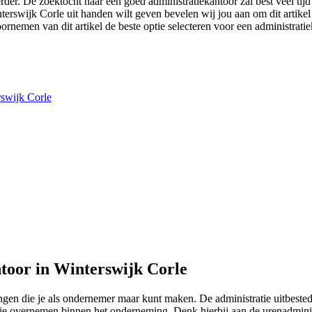
verder. De zoektocht naar een goed administratiekantoor zal best veel tij
Winterswijk Corle uit handen wilt geven bevelen wij jou aan om dit artike
oornemen van dit artikel de beste optie selecteren voor een administrati
rswijk Corle
toor in Winterswijk Corle
ringen die je als ondernemer maar kunt maken. De administratie uitbest
tie overnemen binnen het onderneming. Denk hierbij aan de urenadminis