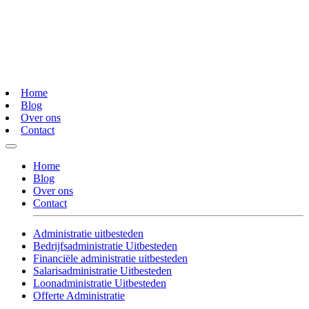
Home
Blog
Over ons
Contact
Home
Blog
Over ons
Contact
Administratie uitbesteden
Bedrijfsadministratie Uitbesteden
Financiële administratie uitbesteden
Salarisadministratie Uitbesteden
Loonadministratie Uitbesteden
Offerte Administratie