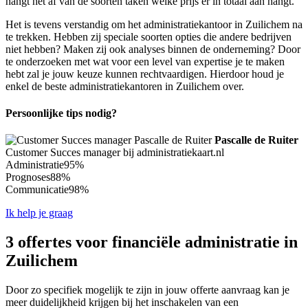
hangt het af van de soorten taken welke prijs er in totaal aan hangt.
Het is tevens verstandig om het administratiekantoor in Zuilichem na
te trekken. Hebben zij speciale soorten opties die andere bedrijven
niet hebben? Maken zij ook analyses binnen de onderneming? Door
te onderzoeken met wat voor een level van expertise je te maken
hebt zal je jouw keuze kunnen rechtvaardigen. Hierdoor houd je
enkel de beste administratiekantoren in Zuilichem over.
Persoonlijke tips nodig?
Pascalle de Ruiter
Customer Succes manager bij administratiekaart.nl
Administratie
95%
Prognoses
88%
Communicatie
98%
Ik help je graag
3 offertes voor financiële administratie in
Zuilichem
Door zo specifiek mogelijk te zijn in jouw offerte aanvraag kan je
meer duidelijkheid krijgen bij het inschakelen van een