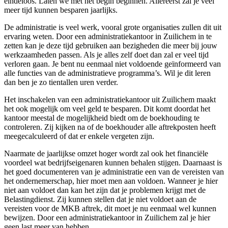
eindeloos. Laten we met het begin beginnen. Allereerst zal je veel
meer tijd kunnen besparen jaarlijks.
De administratie is veel werk, vooral grote organisaties zullen dit uit
ervaring weten. Door een administratiekantoor in Zuilichem in te
zetten kan je deze tijd gebruiken aan bezigheden die meer bij jouw
werkzaamheden passen. Als je alles zelf doet dan zal er veel tijd
verloren gaan. Je bent nu eenmaal niet voldoende geïnformeerd van
alle functies van de administratieve programma’s. Wil je dit leren
dan ben je zo tientallen uren verder.
Het inschakelen van een administratiekantoor uit Zuilichem maakt
het ook mogelijk om veel geld te besparen. Dit komt doordat het
kantoor meestal de mogelijkheid biedt om de boekhouding te
controleren. Zij kijken na of de boekhouder alle aftrekposten heeft
meegecalculeerd of dat er enkele vergeten zijn.
Naarmate de jaarlijkse omzet hoger wordt zal ook het financiële
voordeel wat bedrijfseigenaren kunnen behalen stijgen. Daarnaast is
het goed documenteren van je administratie een van de vereisten van
het ondernemerschap, hier moet men aan voldoen. Wanneer je hier
niet aan voldoet dan kan het zijn dat je problemen krijgt met de
Belastingdienst. Zij kunnen stellen dat je niet voldoet aan de
vereisten voor de MKB aftrek, dit moet je nu eenmaal wel kunnen
bewijzen. Door een administratiekantoor in Zuilichem zal je hier
geen last meer van hebben.