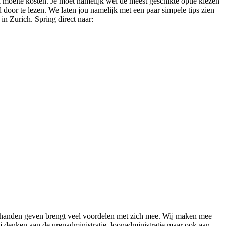
el moeite kosten. Je moet namelijk wel de meest geschikte optie kiezen
 door te lezen. We laten jou namelijk met een paar simpele tips zien
in Zurich. Spring direct naar:
t handen geven brengt veel voordelen met zich mee. Wij maken mee
bij denken aan de urenadministratie, loonadministratie maar ook aan