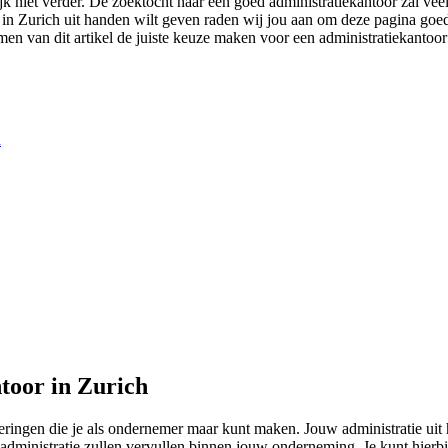
ijk niet verder. De zoektocht naar een goed administratiekantoor zal ve
ie in Zurich uit handen wilt geven raden wij jou aan om deze pagina goed
emen van dit artikel de juiste keuze maken voor een administratiekantoor 
h
toor in Zurich
teringen die je als ondernemer maar kunt maken. Jouw administratie ui
rt administratie zullen vervullen binnen jouw onderneming. Je kunt hier