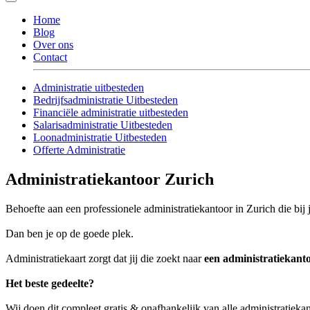
Home
Blog
Over ons
Contact
Administratie uitbesteden
Bedrijfsadministratie Uitbesteden
Financiële administratie uitbesteden
Salarisadministratie Uitbesteden
Loonadministratie Uitbesteden
Offerte Administratie
Administratiekantoor Zurich
Behoefte aan een professionele administratiekantoor in Zurich die bij 
Dan ben je op de goede plek.
Administratiekaart zorgt dat jij die zoekt naar
een administratiekant
Het beste gedeelte?
Wij doen dit compleet gratis & onafhankelijk van alle administratieka