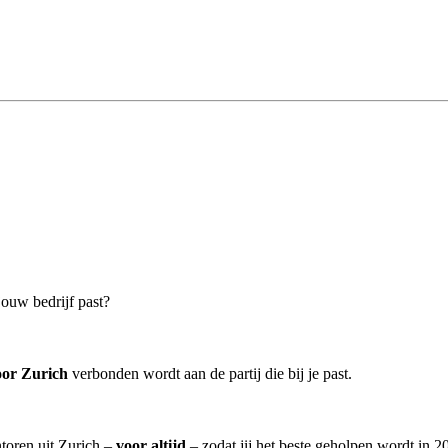
jouw bedrijf past?
oor Zurich
verbonden wordt aan de partij die bij je past.
ntoren uit Zurich –
voor altijd
– zodat jij het beste geholpen wordt in 2