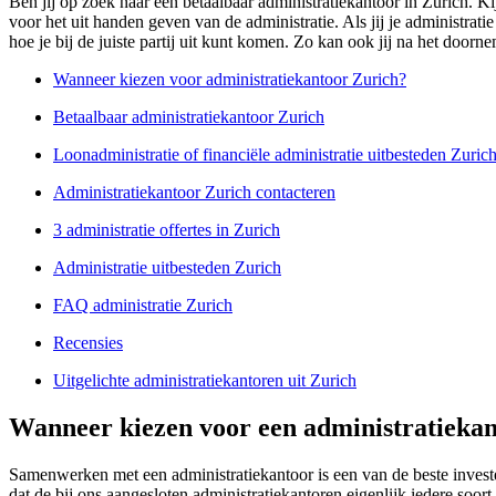
Ben jij op zoek naar een betaalbaar administratiekantoor in Zurich. K
voor het uit handen geven van de administratie. Als jij je administrat
hoe je bij de juiste partij uit kunt komen. Zo kan ook jij na het doorn
Wanneer kiezen voor administratiekantoor Zurich?
Betaalbaar administratiekantoor Zurich
Loonadministratie of financiële administratie uitbesteden Zuric
Administratiekantoor Zurich contacteren
3 administratie offertes in Zurich
Administratie uitbesteden Zurich
FAQ administratie Zurich
Recensies
Uitgelichte administratiekantoren uit Zurich
Wanneer kiezen voor een administratiekan
Samenwerken met een administratiekantoor is een van de beste inves
dat de bij ons aangesloten administratiekantoren eigenlijk iedere soo