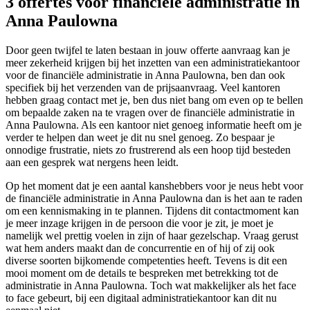
3 offertes voor financiële administratie in
Anna Paulowna
Door geen twijfel te laten bestaan in jouw offerte aanvraag kan je
meer zekerheid krijgen bij het inzetten van een administratiekantoor
voor de financiële administratie in Anna Paulowna, ben dan ook
specifiek bij het verzenden van de prijsaanvraag. Veel kantoren
hebben graag contact met je, ben dus niet bang om even op te bellen
om bepaalde zaken na te vragen over de financiële administratie in
Anna Paulowna. Als een kantoor niet genoeg informatie heeft om je
verder te helpen dan weet je dit nu snel genoeg. Zo bespaar je
onnodige frustratie, niets zo frustrerend als een hoop tijd besteden
aan een gesprek wat nergens heen leidt.
Op het moment dat je een aantal kanshebbers voor je neus hebt voor
de financiële administratie in Anna Paulowna dan is het aan te raden
om een kennismaking in te plannen. Tijdens dit contactmoment kan
je meer inzage krijgen in de persoon die voor je zit, je moet je
namelijk wel prettig voelen in zijn of haar gezelschap. Vraag gerust
wat hem anders maakt dan de concurrentie en of hij of zij ook
diverse soorten bijkomende competenties heeft. Tevens is dit een
mooi moment om de details te bespreken met betrekking tot de
administratie in Anna Paulowna. Toch wat makkelijker als het face
to face gebeurt, bij een digitaal administratiekantoor kan dit nu