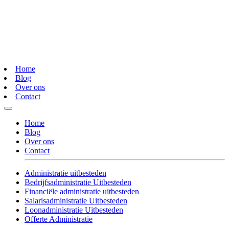
Home
Blog
Over ons
Contact
Home
Blog
Over ons
Contact
Administratie uitbesteden
Bedrijfsadministratie Uitbesteden
Financiële administratie uitbesteden
Salarisadministratie Uitbesteden
Loonadministratie Uitbesteden
Offerte Administratie