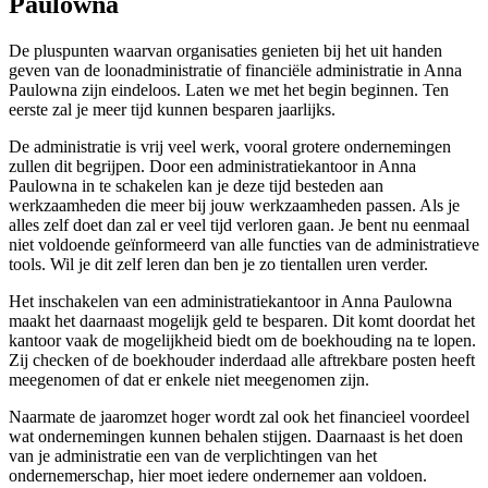
Paulowna
De pluspunten waarvan organisaties genieten bij het uit handen
geven van de loonadministratie of financiële administratie in Anna
Paulowna zijn eindeloos. Laten we met het begin beginnen. Ten
eerste zal je meer tijd kunnen besparen jaarlijks.
De administratie is vrij veel werk, vooral grotere ondernemingen
zullen dit begrijpen. Door een administratiekantoor in Anna
Paulowna in te schakelen kan je deze tijd besteden aan
werkzaamheden die meer bij jouw werkzaamheden passen. Als je
alles zelf doet dan zal er veel tijd verloren gaan. Je bent nu eenmaal
niet voldoende geïnformeerd van alle functies van de administratieve
tools. Wil je dit zelf leren dan ben je zo tientallen uren verder.
Het inschakelen van een administratiekantoor in Anna Paulowna
maakt het daarnaast mogelijk geld te besparen. Dit komt doordat het
kantoor vaak de mogelijkheid biedt om de boekhouding na te lopen.
Zij checken of de boekhouder inderdaad alle aftrekbare posten heeft
meegenomen of dat er enkele niet meegenomen zijn.
Naarmate de jaaromzet hoger wordt zal ook het financieel voordeel
wat ondernemingen kunnen behalen stijgen. Daarnaast is het doen
van je administratie een van de verplichtingen van het
ondernemerschap, hier moet iedere ondernemer aan voldoen.