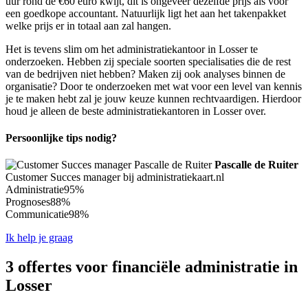
uur rond de €60 euro kwijt, dit is ongeveer dezelfde prijs als voor
een goedkope accountant. Natuurlijk ligt het aan het takenpakket
welke prijs er in totaal aan zal hangen.
Het is tevens slim om het administratiekantoor in Losser te
onderzoeken. Hebben zij speciale soorten specialisaties die de rest
van de bedrijven niet hebben? Maken zij ook analyses binnen de
organisatie? Door te onderzoeken met wat voor een level van kennis
je te maken hebt zal je jouw keuze kunnen rechtvaardigen. Hierdoor
houd je alleen de beste administratiekantoren in Losser over.
Persoonlijke tips nodig?
Pascalle de Ruiter
Customer Succes manager bij administratiekaart.nl
Administratie
95%
Prognoses
88%
Communicatie
98%
Ik help je graag
3 offertes voor financiële administratie in
Losser