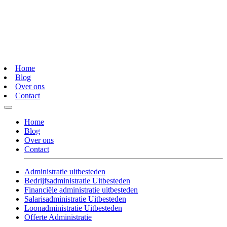
Home
Blog
Over ons
Contact
Home
Blog
Over ons
Contact
Administratie uitbesteden
Bedrijfsadministratie Uitbesteden
Financiële administratie uitbesteden
Salarisadministratie Uitbesteden
Loonadministratie Uitbesteden
Offerte Administratie