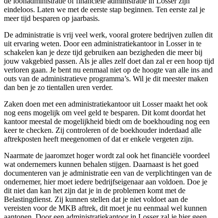
de loonadministratie of financiële administratie in Losser zijn
eindeloos. Laten we met de eerste stap beginnen. Ten eerste zal je
meer tijd besparen op jaarbasis.
De administratie is vrij veel werk, vooral grotere bedrijven zullen dit
uit ervaring weten. Door een administratiekantoor in Losser in te
schakelen kan je deze tijd gebruiken aan bezigheden die meer bij
jouw vakgebied passen. Als je alles zelf doet dan zal er een hoop tijd
verloren gaan. Je bent nu eenmaal niet op de hoogte van alle ins and
outs van de administratieve programma’s. Wil je dit meester maken
dan ben je zo tientallen uren verder.
Zaken doen met een administratiekantoor uit Losser maakt het ook
nog eens mogelijk om veel geld te besparen. Dit komt doordat het
kantoor meestal de mogelijkheid biedt om de boekhouding nog een
keer te checken. Zij controleren of de boekhouder inderdaad alle
aftrekposten heeft meegenomen of dat er enkele vergeten zijn.
Naarmate de jaaromzet hoger wordt zal ook het financiële voordeel
wat ondernemers kunnen behalen stijgen. Daarnaast is het goed
documenteren van je administratie een van de verplichtingen van de
ondernemer, hier moet iedere bedrijfseigenaar aan voldoen. Doe je
dit niet dan kan het zijn dat je in de problemen komt met de
Belastingdienst. Zij kunnen stellen dat je niet voldoet aan de
vereisten voor de MKB aftrek, dit moet je nu eenmaal wel kunnen
aantonen. Door een administratiekantoor in Losser zal je hier geen