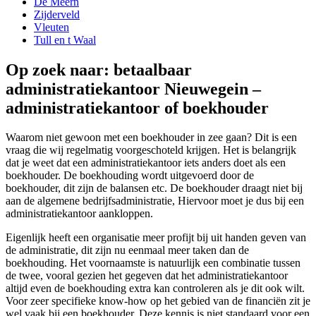
De Meern
Zijderveld
Vleuten
Tull en t Waal
Op zoek naar: betaalbaar
administratiekantoor Nieuwegein –
administratiekantoor of boekhouder
Waarom niet gewoon met een boekhouder in zee gaan? Dit is een
vraag die wij regelmatig voorgeschoteld krijgen. Het is belangrijk
dat je weet dat een administratiekantoor iets anders doet als een
boekhouder. De boekhouding wordt uitgevoerd door de
boekhouder, dit zijn de balansen etc. De boekhouder draagt niet bij
aan de algemene bedrijfsadministratie, Hiervoor moet je dus bij een
administratiekantoor aankloppen.
Eigenlijk heeft een organisatie meer profijt bij uit handen geven van
de administratie, dit zijn nu eenmaal meer taken dan de
boekhouding. Het voornaamste is natuurlijk een combinatie tussen
de twee, vooral gezien het gegeven dat het administratiekantoor
altijd even de boekhouding extra kan controleren als je dit ook wilt.
Voor zeer specifieke know-how op het gebied van de financiën zit je
wel vaak bij een boekhouder. Deze kennis is niet standaard voor een