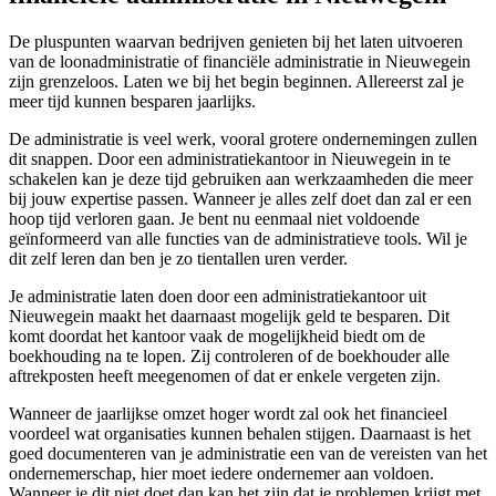
De pluspunten waarvan bedrijven genieten bij het laten uitvoeren
van de loonadministratie of financiële administratie in Nieuwegein
zijn grenzeloos. Laten we bij het begin beginnen. Allereerst zal je
meer tijd kunnen besparen jaarlijks.
De administratie is veel werk, vooral grotere ondernemingen zullen
dit snappen. Door een administratiekantoor in Nieuwegein in te
schakelen kan je deze tijd gebruiken aan werkzaamheden die meer
bij jouw expertise passen. Wanneer je alles zelf doet dan zal er een
hoop tijd verloren gaan. Je bent nu eenmaal niet voldoende
geïnformeerd van alle functies van de administratieve tools. Wil je
dit zelf leren dan ben je zo tientallen uren verder.
Je administratie laten doen door een administratiekantoor uit
Nieuwegein maakt het daarnaast mogelijk geld te besparen. Dit
komt doordat het kantoor vaak de mogelijkheid biedt om de
boekhouding na te lopen. Zij controleren of de boekhouder alle
aftrekposten heeft meegenomen of dat er enkele vergeten zijn.
Wanneer de jaarlijkse omzet hoger wordt zal ook het financieel
voordeel wat organisaties kunnen behalen stijgen. Daarnaast is het
goed documenteren van je administratie een van de vereisten van het
ondernemerschap, hier moet iedere ondernemer aan voldoen.
Wanneer je dit niet doet dan kan het zijn dat je problemen krijgt met