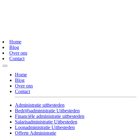
Home
Blog
Over ons
Contact
Home
Blog
Over ons
Contact
Administratie uitbesteden
Bedrijfsadministratie Uitbesteden
Financiële administratie uitbesteden
Salarisadministratie Uitbesteden
Loonadministratie Uitbesteden
Offerte Administratie