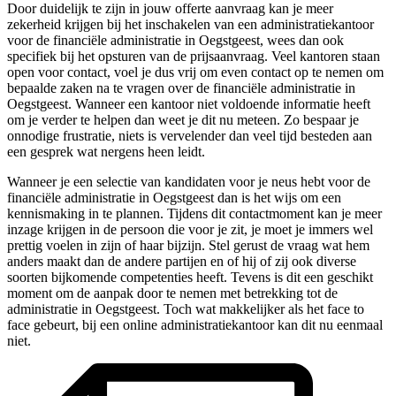
Door duidelijk te zijn in jouw offerte aanvraag kan je meer
zekerheid krijgen bij het inschakelen van een administratiekantoor
voor de financiële administratie in Oegstgeest, wees dan ook
specifiek bij het opsturen van de prijsaanvraag. Veel kantoren staan
open voor contact, voel je dus vrij om even contact op te nemen om
bepaalde zaken na te vragen over de financiële administratie in
Oegstgeest. Wanneer een kantoor niet voldoende informatie heeft
om je verder te helpen dan weet je dit nu meteen. Zo bespaar je
onnodige frustratie, niets is vervelender dan veel tijd besteden aan
een gesprek wat nergens heen leidt.
Wanneer je een selectie van kandidaten voor je neus hebt voor de
financiële administratie in Oegstgeest dan is het wijs om een
kennismaking in te plannen. Tijdens dit contactmoment kan je meer
inzage krijgen in de persoon die voor je zit, je moet je immers wel
prettig voelen in zijn of haar bijzijn. Stel gerust de vraag wat hem
anders maakt dan de andere partijen en of hij of zij ook diverse
soorten bijkomende competenties heeft. Tevens is dit een geschikt
moment om de aanpak door te nemen met betrekking tot de
administratie in Oegstgeest. Toch wat makkelijker als het face to
face gebeurt, bij een online administratiekantoor kan dit nu eenmaal
niet.