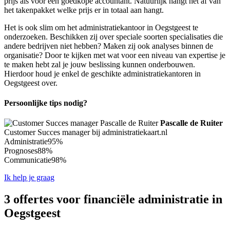
prijs als voor een goedkope accountant. Natuurlijk hangt het af van
het takenpakket welke prijs er in totaal aan hangt.
Het is ook slim om het administratiekantoor in Oegstgeest te
onderzoeken. Beschikken zij over speciale soorten specialisaties die
andere bedrijven niet hebben? Maken zij ook analyses binnen de
organisatie? Door te kijken met wat voor een niveau van expertise je
te maken hebt zal je jouw beslissing kunnen onderbouwen.
Hierdoor houd je enkel de geschikte administratiekantoren in
Oegstgeest over.
Persoonlijke tips nodig?
Pascalle de Ruiter
Customer Succes manager bij administratiekaart.nl
Administratie
95%
Prognoses
88%
Communicatie
98%
Ik help je graag
3 offertes voor financiële administratie in
Oegstgeest