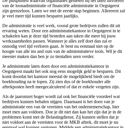
De pluspunten waarvan organisaties genieten bij het laten uitvoeren
van de loonadministratie of financiële administratie in Oegstgeest
zijn grenzeloos. Laten we met de eerste stap beginnen. Allereerst zal
je veel meer tijd kunnen besparen jaarlijks.
De administratie is veel werk, vooral grote bedrijven zullen dit uit
ervaring weten. Door een administratiekantoor in Oegstgeest in te
schakelen kan je deze tijd besteden aan taken die meer bij jouw
werkzaamheden passen. Wanneer je alles zelf doet dan zal er
onnodig veel tijd verloren gaan. Je bent nu eenmaal niet op de
hoogte van alle ins and outs van de administratieve tools. Wil je dit
meester maken dan ben je zo tientallen uren verder.
Je administratie laten doen door een administratiekantoor in
Oegstgeest maakt het ook nog eens mogelijk geld te besparen. Dit
komt doordat het kantoor meestal de mogelijkheid biedt om de
boekhouding na te lopen. Zij zien dus of de boekhouder alle
aftrekposten heeft meegecalculeerd of dat er enkele vergeten zijn.
Als de jaaromzet hoger wordt zal ook het financiële voordeel wat
bedrijven kunnen behalen stijgen. Daarnaast is het doen van je
administratie een van de vereisten van het ondernemerschap, hier
moet men aan voldoen. Doe je dit niet dan kan het zijn dat je in de
problemen komt met de Belastingdienst. Zij kunnen stellen dat je
niet voldoet aan de vereisten voor de MKB aftrek, dit moet je nu
eenmaal wel kunnen aantonen. Middels een administratiekantoor in