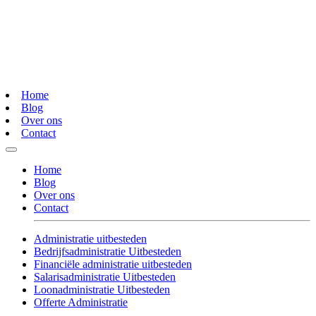
Home
Blog
Over ons
Contact
Home
Blog
Over ons
Contact
Administratie uitbesteden
Bedrijfsadministratie Uitbesteden
Financiële administratie uitbesteden
Salarisadministratie Uitbesteden
Loonadministratie Uitbesteden
Offerte Administratie