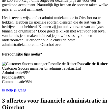
de €60 euro kwijt, dit is ongeveer dezelfde prijs als voor een
goedkope accountant. Natuurlijk ligt het aan de soorten taken welke
prijs er in totaal aan hangt.
Het is tevens wijs om het administratiekantoor in Oirschot na te
trekken. Hebben zij speciale soorten diensten die de rest van de
bedrijven niet hebben? Kunnen zij jou ook voorzien van analyses
binnen de organisatie? Door goed te kijken met wat voor een level
van kennis je te maken hebt zal je jouw beslissing kunnen
onderbouwen. Hierdoor houd je enkel de beste
administratiekantoren in Oirschot over.
Persoonlijke tips nodig?
Pascalle de Ruiter
Customer Succes manager bij administratiekaart.nl
Administratie
95%
Prognoses
88%
Communicatie
98%
Ik help je graag
3 offertes voor financiële administratie in
Oirschot