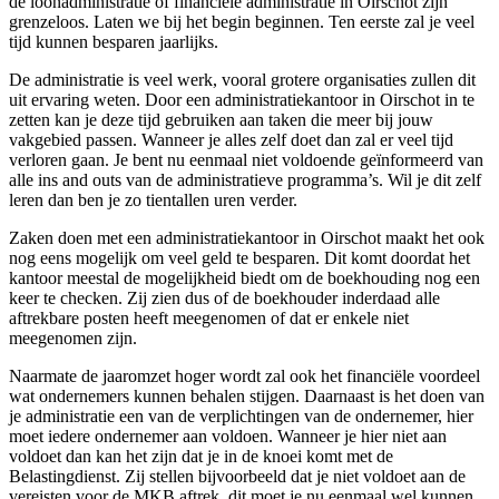
de loonadministratie of financiële administratie in Oirschot zijn
grenzeloos. Laten we bij het begin beginnen. Ten eerste zal je veel
tijd kunnen besparen jaarlijks.
De administratie is veel werk, vooral grotere organisaties zullen dit
uit ervaring weten. Door een administratiekantoor in Oirschot in te
zetten kan je deze tijd gebruiken aan taken die meer bij jouw
vakgebied passen. Wanneer je alles zelf doet dan zal er veel tijd
verloren gaan. Je bent nu eenmaal niet voldoende geïnformeerd van
alle ins and outs van de administratieve programma’s. Wil je dit zelf
leren dan ben je zo tientallen uren verder.
Zaken doen met een administratiekantoor in Oirschot maakt het ook
nog eens mogelijk om veel geld te besparen. Dit komt doordat het
kantoor meestal de mogelijkheid biedt om de boekhouding nog een
keer te checken. Zij zien dus of de boekhouder inderdaad alle
aftrekbare posten heeft meegenomen of dat er enkele niet
meegenomen zijn.
Naarmate de jaaromzet hoger wordt zal ook het financiële voordeel
wat ondernemers kunnen behalen stijgen. Daarnaast is het doen van
je administratie een van de verplichtingen van de ondernemer, hier
moet iedere ondernemer aan voldoen. Wanneer je hier niet aan
voldoet dan kan het zijn dat je in de knoei komt met de
Belastingdienst. Zij stellen bijvoorbeeld dat je niet voldoet aan de
vereisten voor de MKB aftrek, dit moet je nu eenmaal wel kunnen