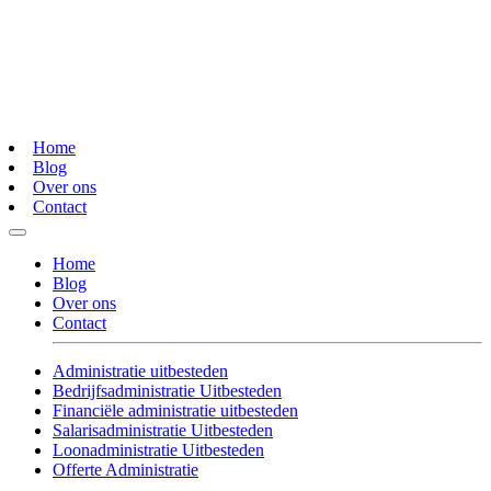
Home
Blog
Over ons
Contact
Home
Blog
Over ons
Contact
Administratie uitbesteden
Bedrijfsadministratie Uitbesteden
Financiële administratie uitbesteden
Salarisadministratie Uitbesteden
Loonadministratie Uitbesteden
Offerte Administratie