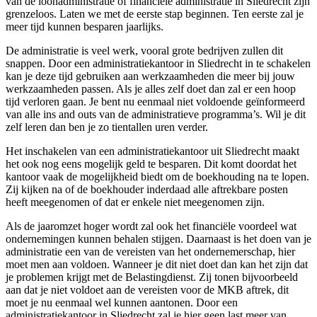
van de loonadministratie of financiële administratie in Sliedrecht zijn
grenzeloos. Laten we met de eerste stap beginnen. Ten eerste zal je
meer tijd kunnen besparen jaarlijks.
De administratie is veel werk, vooral grote bedrijven zullen dit
snappen. Door een administratiekantoor in Sliedrecht in te schakelen
kan je deze tijd gebruiken aan werkzaamheden die meer bij jouw
werkzaamheden passen. Als je alles zelf doet dan zal er een hoop
tijd verloren gaan. Je bent nu eenmaal niet voldoende geïnformeerd
van alle ins and outs van de administratieve programma’s. Wil je dit
zelf leren dan ben je zo tientallen uren verder.
Het inschakelen van een administratiekantoor uit Sliedrecht maakt
het ook nog eens mogelijk geld te besparen. Dit komt doordat het
kantoor vaak de mogelijkheid biedt om de boekhouding na te lopen.
Zij kijken na of de boekhouder inderdaad alle aftrekbare posten
heeft meegenomen of dat er enkele niet meegenomen zijn.
Als de jaaromzet hoger wordt zal ook het financiële voordeel wat
ondernemingen kunnen behalen stijgen. Daarnaast is het doen van je
administratie een van de vereisten van het ondernemerschap, hier
moet men aan voldoen. Wanneer je dit niet doet dan kan het zijn dat
je problemen krijgt met de Belastingdienst. Zij tonen bijvoorbeeld
aan dat je niet voldoet aan de vereisten voor de MKB aftrek, dit
moet je nu eenmaal wel kunnen aantonen. Door een
administratiekantoor in Sliedrecht zal je hier geen last meer van