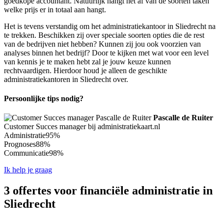
goedkope accountant. Natuurlijk hangt het af van de soorten taken
welke prijs er in totaal aan hangt.
Het is tevens verstandig om het administratiekantoor in Sliedrecht na
te trekken. Beschikken zij over speciale soorten opties die de rest
van de bedrijven niet hebben? Kunnen zij jou ook voorzien van
analyses binnen het bedrijf? Door te kijken met wat voor een level
van kennis je te maken hebt zal je jouw keuze kunnen
rechtvaardigen. Hierdoor houd je alleen de geschikte
administratiekantoren in Sliedrecht over.
Persoonlijke tips nodig?
Pascalle de Ruiter
Customer Succes manager bij administratiekaart.nl
Administratie
95%
Prognoses
88%
Communicatie
98%
Ik help je graag
3 offertes voor financiële administratie in
Sliedrecht