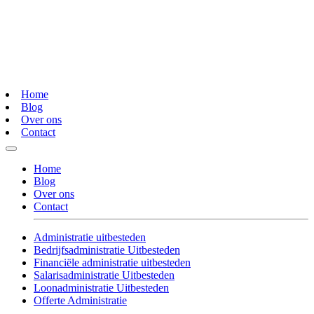
Home
Blog
Over ons
Contact
Home
Blog
Over ons
Contact
Administratie uitbesteden
Bedrijfsadministratie Uitbesteden
Financiële administratie uitbesteden
Salarisadministratie Uitbesteden
Loonadministratie Uitbesteden
Offerte Administratie