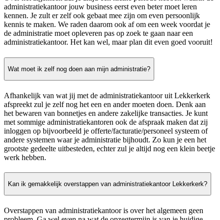
administratiekantoor jouw business eerst even beter moet leren
kennen. Je zult er zelf ook gebaat mee zijn om even persoonlijk
kennis te maken. We raden daarom ook af om een week voordat je
de administratie moet opleveren pas op zoek te gaan naar een
administratiekantoor. Het kan wel, maar plan dit even goed vooruit!
Wat moet ik zelf nog doen aan mijn administratie?
Afhankelijk van wat jij met de administratiekantoor uit Lekkerkerk
afspreekt zul je zelf nog het een en ander moeten doen. Denk aan
het bewaren van bonnetjes en andere zakelijke transacties. Je kunt
met sommige administratiekantoren ook de afspraak maken dat zij
inloggen op bijvoorbeeld je offerte/facturatie/personeel systeem of
andere systemen waar je administratie bijhoudt. Zo kun je een het
grootste gedeelte uitbesteden, echter zul je altijd nog een klein beetje
werk hebben.
Kan ik gemakkelijk overstappen van administratiekantoor Lekkerkerk?
Overstappen van administratiekantoor is over het algemeen geen
probleem. Ga wel even na wat de opzegtermijn is van je huidige