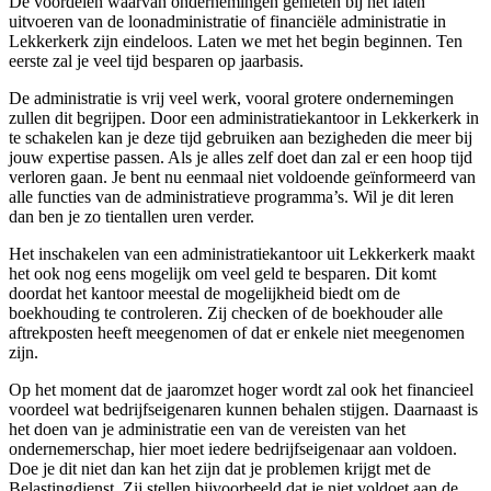
De voordelen waarvan ondernemingen genieten bij het laten
uitvoeren van de loonadministratie of financiële administratie in
Lekkerkerk zijn eindeloos. Laten we met het begin beginnen. Ten
eerste zal je veel tijd besparen op jaarbasis.
De administratie is vrij veel werk, vooral grotere ondernemingen
zullen dit begrijpen. Door een administratiekantoor in Lekkerkerk in
te schakelen kan je deze tijd gebruiken aan bezigheden die meer bij
jouw expertise passen. Als je alles zelf doet dan zal er een hoop tijd
verloren gaan. Je bent nu eenmaal niet voldoende geïnformeerd van
alle functies van de administratieve programma’s. Wil je dit leren
dan ben je zo tientallen uren verder.
Het inschakelen van een administratiekantoor uit Lekkerkerk maakt
het ook nog eens mogelijk om veel geld te besparen. Dit komt
doordat het kantoor meestal de mogelijkheid biedt om de
boekhouding te controleren. Zij checken of de boekhouder alle
aftrekposten heeft meegenomen of dat er enkele niet meegenomen
zijn.
Op het moment dat de jaaromzet hoger wordt zal ook het financieel
voordeel wat bedrijfseigenaren kunnen behalen stijgen. Daarnaast is
het doen van je administratie een van de vereisten van het
ondernemerschap, hier moet iedere bedrijfseigenaar aan voldoen.
Doe je dit niet dan kan het zijn dat je problemen krijgt met de
Belastingdienst. Zij stellen bijvoorbeeld dat je niet voldoet aan de