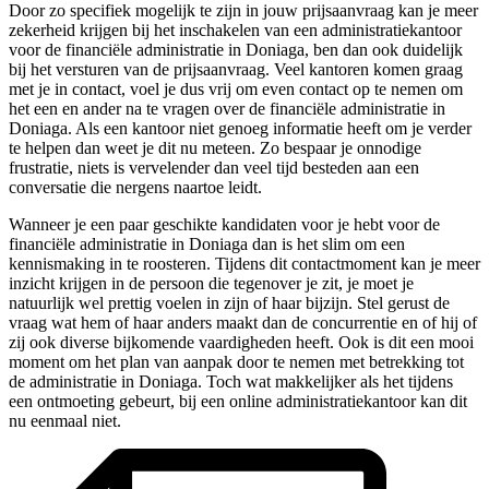
Door zo specifiek mogelijk te zijn in jouw prijsaanvraag kan je meer
zekerheid krijgen bij het inschakelen van een administratiekantoor
voor de financiële administratie in Doniaga, ben dan ook duidelijk
bij het versturen van de prijsaanvraag. Veel kantoren komen graag
met je in contact, voel je dus vrij om even contact op te nemen om
het een en ander na te vragen over de financiële administratie in
Doniaga. Als een kantoor niet genoeg informatie heeft om je verder
te helpen dan weet je dit nu meteen. Zo bespaar je onnodige
frustratie, niets is vervelender dan veel tijd besteden aan een
conversatie die nergens naartoe leidt.
Wanneer je een paar geschikte kandidaten voor je hebt voor de
financiële administratie in Doniaga dan is het slim om een
kennismaking in te roosteren. Tijdens dit contactmoment kan je meer
inzicht krijgen in de persoon die tegenover je zit, je moet je
natuurlijk wel prettig voelen in zijn of haar bijzijn. Stel gerust de
vraag wat hem of haar anders maakt dan de concurrentie en of hij of
zij ook diverse bijkomende vaardigheden heeft. Ook is dit een mooi
moment om het plan van aanpak door te nemen met betrekking tot
de administratie in Doniaga. Toch wat makkelijker als het tijdens
een ontmoeting gebeurt, bij een online administratiekantoor kan dit
nu eenmaal niet.