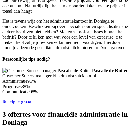
€60 euro kwijt, dit is ongeveer dezelfde prijs als voor een goedkope
accountant. Natuurlijk ligt het aan de soorten taken welke prijs er in
totaal aan hangt.
Het is tevens wijs om het administratiekantoor in Doniaga te
onderzoeken. Beschikken zij over speciale soorten specialisaties die
andere bedrijven niet hebben? Maken zij ook analyses binnen het
bedrijf? Door te kijken met wat voor een level van expertise je te
maken hebt zal je jouw keuze kunnen rechtvaardigen. Hierdoor
houd je alleen de geschikte administratiekantoren in Doniaga over.
Persoonlijke tips nodig?
Pascalle de Ruiter
Customer Succes manager bij administratiekaart.nl
Administratie
95%
Prognoses
88%
Communicatie
98%
Ik help je graag
3 offertes voor financiële administratie in
Doniaga