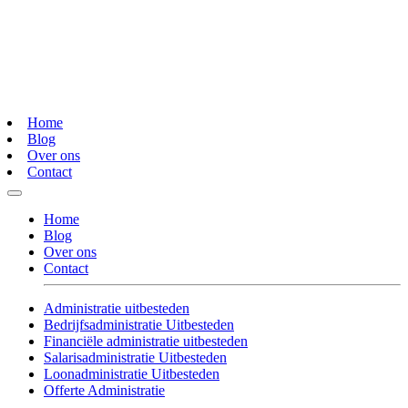
Home
Blog
Over ons
Contact
Home
Blog
Over ons
Contact
Administratie uitbesteden
Bedrijfsadministratie Uitbesteden
Financiële administratie uitbesteden
Salarisadministratie Uitbesteden
Loonadministratie Uitbesteden
Offerte Administratie