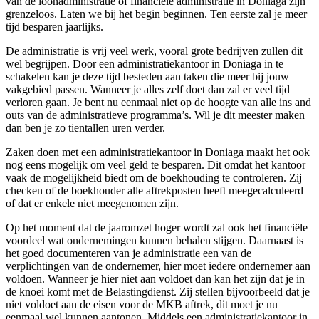
van de loonadministratie of financiële administratie in Doniaga zijn
grenzeloos. Laten we bij het begin beginnen. Ten eerste zal je meer
tijd besparen jaarlijks.
De administratie is vrij veel werk, vooral grote bedrijven zullen dit
wel begrijpen. Door een administratiekantoor in Doniaga in te
schakelen kan je deze tijd besteden aan taken die meer bij jouw
vakgebied passen. Wanneer je alles zelf doet dan zal er veel tijd
verloren gaan. Je bent nu eenmaal niet op de hoogte van alle ins and
outs van de administratieve programma’s. Wil je dit meester maken
dan ben je zo tientallen uren verder.
Zaken doen met een administratiekantoor in Doniaga maakt het ook
nog eens mogelijk om veel geld te besparen. Dit omdat het kantoor
vaak de mogelijkheid biedt om de boekhouding te controleren. Zij
checken of de boekhouder alle aftrekposten heeft meegecalculeerd
of dat er enkele niet meegenomen zijn.
Op het moment dat de jaaromzet hoger wordt zal ook het financiële
voordeel wat ondernemingen kunnen behalen stijgen. Daarnaast is
het goed documenteren van je administratie een van de
verplichtingen van de ondernemer, hier moet iedere ondernemer aan
voldoen. Wanneer je hier niet aan voldoet dan kan het zijn dat je in
de knoei komt met de Belastingdienst. Zij stellen bijvoorbeeld dat je
niet voldoet aan de eisen voor de MKB aftrek, dit moet je nu
eenmaal wel kunnen aantonen. Middels een administratiekantoor in