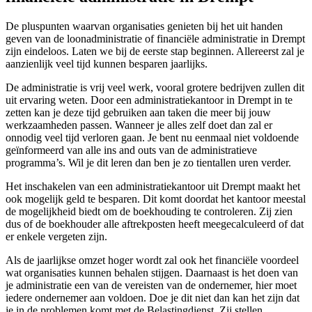
De pluspunten waarvan organisaties genieten bij het uit handen
geven van de loonadministratie of financiële administratie in Drempt
zijn eindeloos. Laten we bij de eerste stap beginnen. Allereerst zal je
aanzienlijk veel tijd kunnen besparen jaarlijks.
De administratie is vrij veel werk, vooral grotere bedrijven zullen dit
uit ervaring weten. Door een administratiekantoor in Drempt in te
zetten kan je deze tijd gebruiken aan taken die meer bij jouw
werkzaamheden passen. Wanneer je alles zelf doet dan zal er
onnodig veel tijd verloren gaan. Je bent nu eenmaal niet voldoende
geïnformeerd van alle ins and outs van de administratieve
programma’s. Wil je dit leren dan ben je zo tientallen uren verder.
Het inschakelen van een administratiekantoor uit Drempt maakt het
ook mogelijk geld te besparen. Dit komt doordat het kantoor meestal
de mogelijkheid biedt om de boekhouding te controleren. Zij zien
dus of de boekhouder alle aftrekposten heeft meegecalculeerd of dat
er enkele vergeten zijn.
Als de jaarlijkse omzet hoger wordt zal ook het financiële voordeel
wat organisaties kunnen behalen stijgen. Daarnaast is het doen van
je administratie een van de vereisten van de ondernemer, hier moet
iedere ondernemer aan voldoen. Doe je dit niet dan kan het zijn dat
je in de problemen komt met de Belastingdienst. Zij stellen