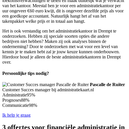
toekomstverwachtingen te delen en maak duidelijk wat je verwacht
van het kantoor. Meestal ben je voor een administratiekantoor per
uur ongeveer €60 euro kwijt, dit is ongeveer dezelfde prijs als voor
een goedkope accountant. Natuurlijk hangt het af van het
takenpakket welke prijs er in totaal aan hangt.
Het is ook verstandig om het administratiekantoor in Drempt te
onderzoeken. Hebben zij speciale soorten opties die andere
bedrijven niet hebben? Maken zij ook analyses binnen de
onderneming? Door te onderzoeken met wat voor een level van
kennis je te maken hebt zal je jouw keuze kunnen onderbouwen.
Hierdoor houd je alleen de beste administratiekantoren in Drempt
over.
Persoonlijke tips nodig?
Pascalle de Ruiter
Customer Succes manager bij administratiekaart.nl
Administratie
95%
Prognoses
88%
Communicatie
98%
Ik help je graag
3 offertes voor financiële administratie in