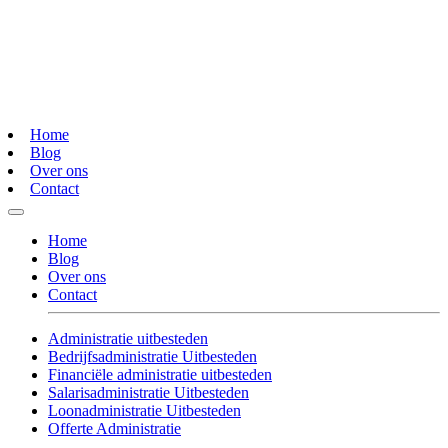
Home
Blog
Over ons
Contact
Home
Blog
Over ons
Contact
Administratie uitbesteden
Bedrijfsadministratie Uitbesteden
Financiële administratie uitbesteden
Salarisadministratie Uitbesteden
Loonadministratie Uitbesteden
Offerte Administratie