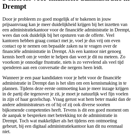
Drempt
Door je probleem zo goed mogelijk af te bakenen in jouw
prijsaanvraag kan je meer duidelijkheid krijgen bij het inzetten van
een administratiekantoor voor de financiële administratie in Drempt,
wees dan ook duidelijk bij het opsturen van de offerte. Veel
kantoren hebben graag contact met je, voel je dus vrij om even
contact op te nemen om bepaalde zaken na te vragen over de
financiële administratie in Drempt. Als een kantoor niet genoeg
kennis heeft om je verder te helpen dan weet je dit nu meteen. Zo
voorkom je onnodige frustratie, niets is zo vervelend als veel tijd
spenderen aan een conversatie die nergens heen leidt.
Wanneer je een paar kandidaten voor je hebt voor de financiële
administratie in Drempt dan is het slim om een kennismaking in te
plannen. Tijdens deze eerste ontmoeting kan je meer inzage krijgen
in de partij die tegenover je zit, je moet je natuurlijk wel fijn voelen
in zijn of haar gezelschap. Vraag gerust wat hem beter maakt dan de
andere administrateurs en of hij of zij ook diverse soorten
bijkomende competenties heeft. Tevens is dit een goed moment om
de aanpak te bespreken met betrekking tot de administratie in
Drempt. Toch wat makkelijker als het tijdens een ontmoeting
gebeurt, bij een digitaal administratiekantoor kan dit nu eenmaal
niet.