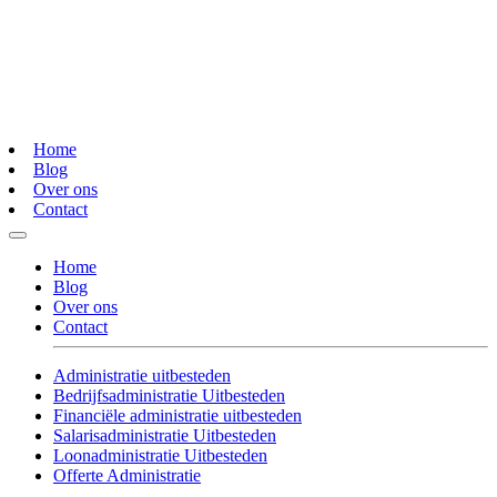
Home
Blog
Over ons
Contact
Home
Blog
Over ons
Contact
Administratie uitbesteden
Bedrijfsadministratie Uitbesteden
Financiële administratie uitbesteden
Salarisadministratie Uitbesteden
Loonadministratie Uitbesteden
Offerte Administratie