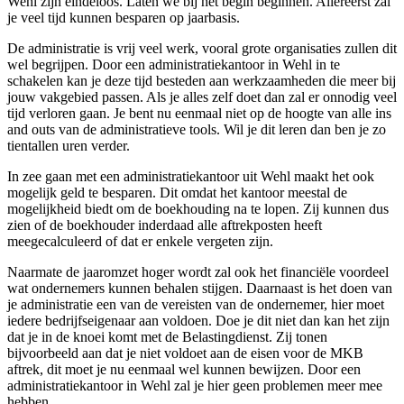
Wehl zijn eindeloos. Laten we bij het begin beginnen. Allereerst zal
je veel tijd kunnen besparen op jaarbasis.
De administratie is vrij veel werk, vooral grote organisaties zullen dit
wel begrijpen. Door een administratiekantoor in Wehl in te
schakelen kan je deze tijd besteden aan werkzaamheden die meer bij
jouw vakgebied passen. Als je alles zelf doet dan zal er onnodig veel
tijd verloren gaan. Je bent nu eenmaal niet op de hoogte van alle ins
and outs van de administratieve tools. Wil je dit leren dan ben je zo
tientallen uren verder.
In zee gaan met een administratiekantoor uit Wehl maakt het ook
mogelijk geld te besparen. Dit omdat het kantoor meestal de
mogelijkheid biedt om de boekhouding na te lopen. Zij kunnen dus
zien of de boekhouder inderdaad alle aftrekposten heeft
meegecalculeerd of dat er enkele vergeten zijn.
Naarmate de jaaromzet hoger wordt zal ook het financiële voordeel
wat ondernemers kunnen behalen stijgen. Daarnaast is het doen van
je administratie een van de vereisten van de ondernemer, hier moet
iedere bedrijfseigenaar aan voldoen. Doe je dit niet dan kan het zijn
dat je in de knoei komt met de Belastingdienst. Zij tonen
bijvoorbeeld aan dat je niet voldoet aan de eisen voor de MKB
aftrek, dit moet je nu eenmaal wel kunnen bewijzen. Door een
administratiekantoor in Wehl zal je hier geen problemen meer mee
hebben.