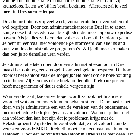
van de loonadministratie of financiële administratie in Driel zijn
grenzeloos. Laten we bij het begin beginnen. Allereerst zal je veel
meer tijd besparen ieder jaar.
De administratie is vrij veel werk, vooral grote bedrijven zullen dit
wel begrijpen. Door een administratiekantoor in Driel in te zetten
kan je deze tijd besteden aan bezigheden die meer bij jouw expertise
passen. Als je alles zelf doet dan zal er een hoop tijd verloren gaan.
Je bent nu eenmaal niet voldoende geïnformeerd van alle ins and
outs van de administratieve programma’s. Wil je dit meester maken
dan ben je zo tientallen uren verder.
Je administratie laten doen door een administratiekantoor in Driel
maakt het ook nog eens mogelijk om veel geld te besparen. Dit komt
doordat het kantoor vaak de mogelijkheid biedt om de boekhouding
na te lopen. Zij zien dus of de boekhouder alle aftrekbare posten
heeft meegenomen of dat er enkele vergeten zijn.
Wanneer de jaarlijkse omzet hoger wordt zal ook het financiële
voordeel wat ondernemers kunnen behalen stijgen. Daarnaast is het
doen van je administratie een van de vereisten van de ondernemer,
hier moet iedere bedrijfseigenaar aan voldoen. Wanneer je hier niet
aan voldoet dan kan het zijn dat je problemen krijgt met de
Belastingdienst. Zij stellen bijvoorbeeld dat je niet voldoet aan de
vereisten voor de MKB aftrek, dit moet je nu eenmaal wel kunnen
aantonen. Door een administratiekantoor in Driel zal je hier geen last