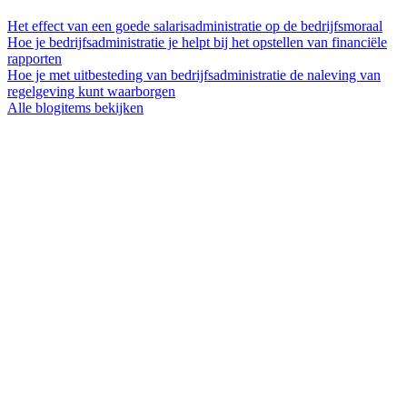
Het effect van een goede salarisadministratie op de bedrijfsmoraal
Hoe je bedrijfsadministratie je helpt bij het opstellen van financiële
rapporten
Hoe je met uitbesteding van bedrijfsadministratie de naleving van
regelgeving kunt waarborgen
Alle blogitems bekijken