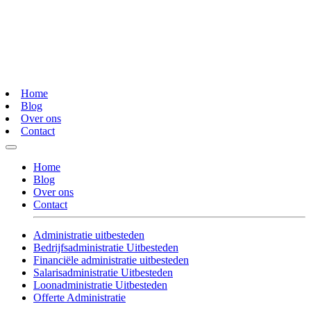
Home
Blog
Over ons
Contact
Home
Blog
Over ons
Contact
Administratie uitbesteden
Bedrijfsadministratie Uitbesteden
Financiële administratie uitbesteden
Salarisadministratie Uitbesteden
Loonadministratie Uitbesteden
Offerte Administratie