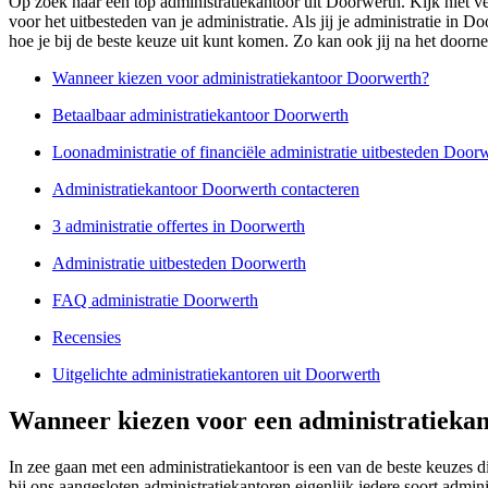
Op zoek naar een top administratiekantoor uit Doorwerth. Kijk niet ve
voor het uitbesteden van je administratie. Als jij je administratie in
hoe je bij de beste keuze uit kunt komen. Zo kan ook jij na het doorne
Wanneer kiezen voor administratiekantoor Doorwerth?
Betaalbaar administratiekantoor Doorwerth
Loonadministratie of financiële administratie uitbesteden Door
Administratiekantoor Doorwerth contacteren
3 administratie offertes in Doorwerth
Administratie uitbesteden Doorwerth
FAQ administratie Doorwerth
Recensies
Uitgelichte administratiekantoren uit Doorwerth
Wanneer kiezen voor een administratieka
In zee gaan met een administratiekantoor is een van de beste keuzes 
bij ons aangesloten administratiekantoren eigenlijk iedere soort admi