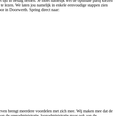
l tijd in beslag nemen. Je moet namelijk wel de optimale partij kiezen
r te lezen. We laten jou namelijk in enkele eenvoudige stappen zien
oor in Doorwerth. Spring direct naar:
n geven brengt meerdere voordelen met zich mee. Wij maken mee dat de
aan de urenadministratie, loonadministratie maar ook aan de