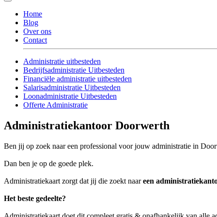
Home
Blog
Over ons
Contact
Administratie uitbesteden
Bedrijfsadministratie Uitbesteden
Financiële administratie uitbesteden
Salarisadministratie Uitbesteden
Loonadministratie Uitbesteden
Offerte Administratie
Administratiekantoor Doorwerth
Ben jij op zoek naar een professional voor jouw administratie in Doo
Dan ben je op de goede plek.
Administratiekaart zorgt dat jij die zoekt naar
een administratiekan
Het beste gedeelte?
Administratiekaart doet dit compleet gratis & onafhankelijk van alle 