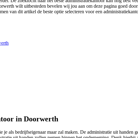
rder. De zoektocht naar het beste administratiekantoor kan nog best vee
 Doorwerth wilt uitbesteden bevelen wij jou aan om deze pagina goed doo
men van dit artikel de beste optie selecteren voor een administratiekant
werth
ntoor in Doorwerth
die je als bedrijfseigenaar maar zal maken. De administratie uit hande
nistratie uit handen zullen nemen binnen het onderneming. Denk hierbij 