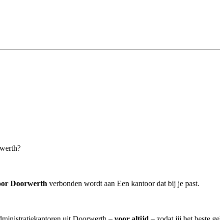
rwerth?
toor Doorwerth
verbonden wordt aan Een kantoor dat bij je past.
administratiekantoren uit Doorwerth –
voor altijd
– zodat jij het beste g