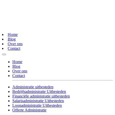
Home
Blog
Over ons
Contact
Home
Blog
Over ons
Contact
Administratie uitbesteden
Bedrijfsadministratie Uitbesteden
Financiële administratie uitbesteden
Salarisadministratie Uitbesteden
Loonadministratie Uitbesteden
Offerte Administratie