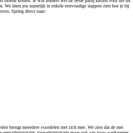
l moeite kosten. Je wilt immers wel de beste partij kiezen voor het uit
en. We laten jou namelijk in enkele eenvoudige stappen zien hoe je bij
oven. Spring direct naar:
steden brengt meerdere voordelen met zich mee. We zien dat de met
de urenadministratie, loonadministratie maar ook aan jouw werknemer