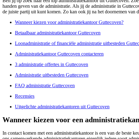
Ben jij op zoek naar een top administratiekantoor uit Guttecoven. Zoek
handen geven van de administratie. Als jij de administratie in Gutteco
de juiste partij uit kunt komen. Zo kan ook jij na het doornemen van d
Wanneer kiezen voor administratiekantoor Guttecoven?
Betaalbaar administratiekantoor Guttecoven
Loonadministratie of financiële administratie uitbesteden Gutt
Administratiekantoor Guttecoven contacteren
3 administratie offertes in Guttecoven
Administratie uitbesteden Guttecoven
FAQ administratie Guttecoven
Recensies
Uitgelichte administratiekantoren uit Guttecoven
Wanneer kiezen voor een administratiekan
In contact komen met een administratiekantoor is een van de beste k
ons samenwerkende administratiekantoren eigenlijk iedere soort admi