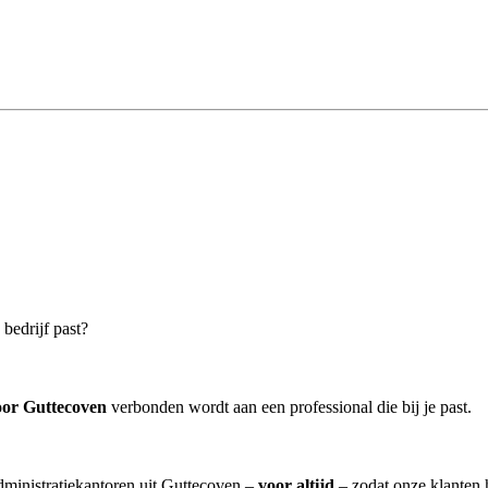
 bedrijf past?
oor Guttecoven
verbonden wordt aan een professional die bij je past.
administratiekantoren uit Guttecoven –
voor altijd
– zodat onze klanten 