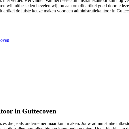
 niet verder. Het vinden van het beste administratiekantoor kan nog vee
ven wilt uitbesteden bevelen wij jou aan om dit artikel goed door te lez
it artikel de juiste keuze maken voor een administratiekantoor in Guttec
ecoven
toor in Guttecoven
euzes die je als ondernemer maar kunt maken. Jouw administratie uitbe
nistratie zullen vervullen binnen jouw onderneming. Denk hierbij aan 