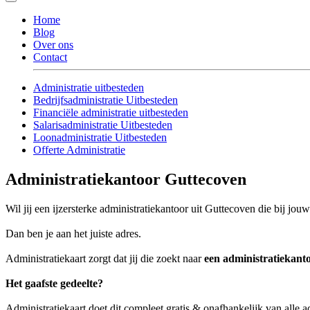
Home
Blog
Over ons
Contact
Administratie uitbesteden
Bedrijfsadministratie Uitbesteden
Financiële administratie uitbesteden
Salarisadministratie Uitbesteden
Loonadministratie Uitbesteden
Offerte Administratie
Administratiekantoor Guttecoven
Wil jij een ijzersterke administratiekantoor uit Guttecoven die bij jouw
Dan ben je aan het juiste adres.
Administratiekaart zorgt dat jij die zoekt naar
een administratiekant
Het gaafste gedeelte?
Administratiekaart doet dit compleet gratis & onafhankelijk van alle 