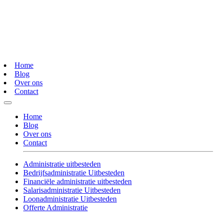
Home
Blog
Over ons
Contact
Home
Blog
Over ons
Contact
Administratie uitbesteden
Bedrijfsadministratie Uitbesteden
Financiële administratie uitbesteden
Salarisadministratie Uitbesteden
Loonadministratie Uitbesteden
Offerte Administratie