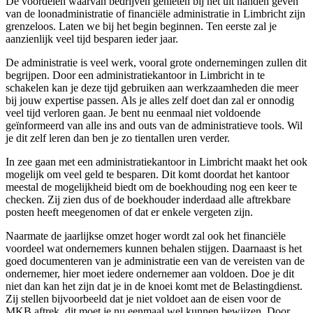
De voordelen waarvan bedrijven genieten bij het uit handen geven
van de loonadministratie of financiële administratie in Limbricht zijn
grenzeloos. Laten we bij het begin beginnen. Ten eerste zal je
aanzienlijk veel tijd besparen ieder jaar.
De administratie is veel werk, vooral grote ondernemingen zullen dit
begrijpen. Door een administratiekantoor in Limbricht in te
schakelen kan je deze tijd gebruiken aan werkzaamheden die meer
bij jouw expertise passen. Als je alles zelf doet dan zal er onnodig
veel tijd verloren gaan. Je bent nu eenmaal niet voldoende
geïnformeerd van alle ins and outs van de administratieve tools. Wil
je dit zelf leren dan ben je zo tientallen uren verder.
In zee gaan met een administratiekantoor in Limbricht maakt het ook
mogelijk om veel geld te besparen. Dit komt doordat het kantoor
meestal de mogelijkheid biedt om de boekhouding nog een keer te
checken. Zij zien dus of de boekhouder inderdaad alle aftrekbare
posten heeft meegenomen of dat er enkele vergeten zijn.
Naarmate de jaarlijkse omzet hoger wordt zal ook het financiële
voordeel wat ondernemers kunnen behalen stijgen. Daarnaast is het
goed documenteren van je administratie een van de vereisten van de
ondernemer, hier moet iedere ondernemer aan voldoen. Doe je dit
niet dan kan het zijn dat je in de knoei komt met de Belastingdienst.
Zij stellen bijvoorbeeld dat je niet voldoet aan de eisen voor de
MKB aftrek, dit moet je nu eenmaal wel kunnen bewijzen. Door