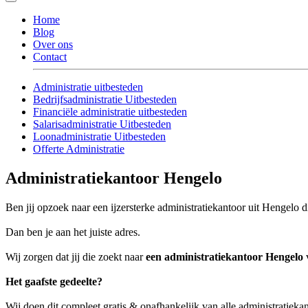
Home
Blog
Over ons
Contact
Administratie uitbesteden
Bedrijfsadministratie Uitbesteden
Financiële administratie uitbesteden
Salarisadministratie Uitbesteden
Loonadministratie Uitbesteden
Offerte Administratie
Administratiekantoor Hengelo
Ben jij opzoek naar een ijzersterke administratiekantoor uit Hengelo di
Dan ben je aan het juiste adres.
Wij zorgen dat jij die zoekt naar
een administratiekantoor Hengelo
v
Het gaafste gedeelte?
Wij doen dit compleet gratis & onafhankelijk van alle administratiek