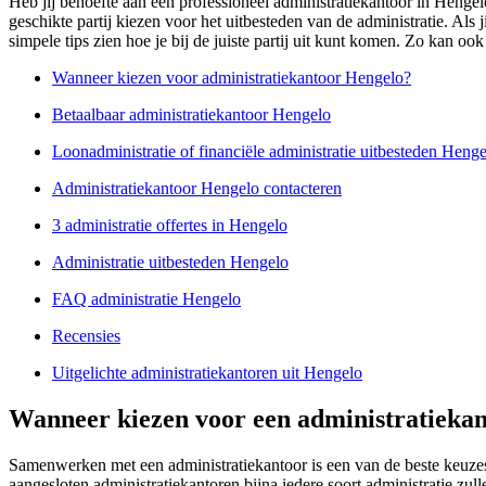
Heb jij behoefte aan een professioneel administratiekantoor in Hengel
geschikte partij kiezen voor het uitbesteden van de administratie. Als 
simpele tips zien hoe je bij de juiste partij uit kunt komen. Zo kan ook
Wanneer kiezen voor administratiekantoor Hengelo?
Betaalbaar administratiekantoor Hengelo
Loonadministratie of financiële administratie uitbesteden Heng
Administratiekantoor Hengelo contacteren
3 administratie offertes in Hengelo
Administratie uitbesteden Hengelo
FAQ administratie Hengelo
Recensies
Uitgelichte administratiekantoren uit Hengelo
Wanneer kiezen voor een administratiekan
Samenwerken met een administratiekantoor is een van de beste keuzes 
aangesloten administratiekantoren bijna iedere soort administratie z