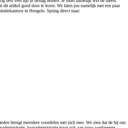
nog best veel tijd in beslag nemen. Je moet namelijk wel de meest
om dit artikel goed door te lezen. We laten jou namelijk met een paar
istratiekantoor in Hengelo. Spring direct naar:
steden brengt meerdere voordelen met zich mee. We zien dat de bij ons
urenadministratie, loonadministratie maar ook aan jouw werknemer