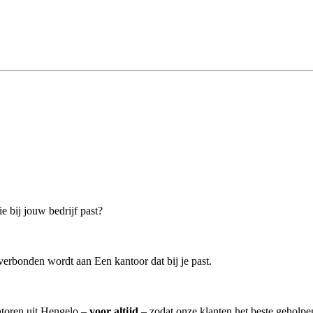
e bij jouw bedrijf past?
erbonden wordt aan Een kantoor dat bij je past.
antoren uit Hengelo –
voor altijd
– zodat onze klanten het beste geholpe