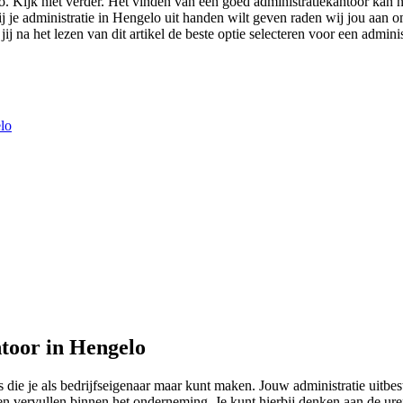
o. Kijk niet verder. Het vinden van een goed administratiekantoor kan 
jij je administratie in Hengelo uit handen wilt geven raden wij jou aan 
 jij na het lezen van dit artikel de beste optie selecteren voor een admin
elo
toor in Hengelo
die je als bedrijfseigenaar maar kunt maken. Jouw administratie uitbe
ullen vervullen binnen het onderneming. Je kunt hierbij denken aan de 