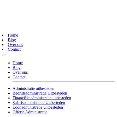
Home
Blog
Over ons
Contact
Home
Blog
Over ons
Contact
Administratie uitbesteden
Bedrijfsadministratie Uitbesteden
Financiële administratie uitbesteden
Salarisadministratie Uitbesteden
Loonadministratie Uitbesteden
Offerte Administratie