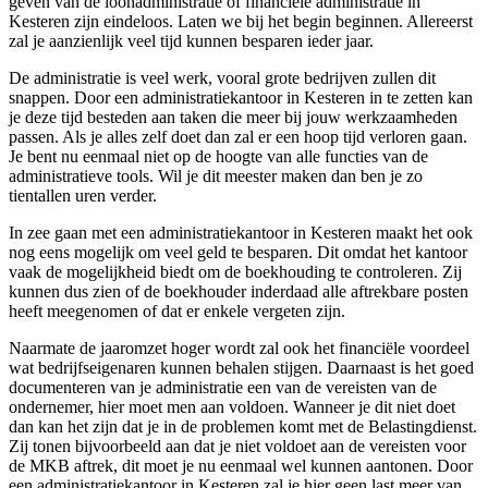
geven van de loonadministratie of financiële administratie in
Kesteren zijn eindeloos. Laten we bij het begin beginnen. Allereerst
zal je aanzienlijk veel tijd kunnen besparen ieder jaar.
De administratie is veel werk, vooral grote bedrijven zullen dit
snappen. Door een administratiekantoor in Kesteren in te zetten kan
je deze tijd besteden aan taken die meer bij jouw werkzaamheden
passen. Als je alles zelf doet dan zal er een hoop tijd verloren gaan.
Je bent nu eenmaal niet op de hoogte van alle functies van de
administratieve tools. Wil je dit meester maken dan ben je zo
tientallen uren verder.
In zee gaan met een administratiekantoor in Kesteren maakt het ook
nog eens mogelijk om veel geld te besparen. Dit omdat het kantoor
vaak de mogelijkheid biedt om de boekhouding te controleren. Zij
kunnen dus zien of de boekhouder inderdaad alle aftrekbare posten
heeft meegenomen of dat er enkele vergeten zijn.
Naarmate de jaaromzet hoger wordt zal ook het financiële voordeel
wat bedrijfseigenaren kunnen behalen stijgen. Daarnaast is het goed
documenteren van je administratie een van de vereisten van de
ondernemer, hier moet men aan voldoen. Wanneer je dit niet doet
dan kan het zijn dat je in de problemen komt met de Belastingdienst.
Zij tonen bijvoorbeeld aan dat je niet voldoet aan de vereisten voor
de MKB aftrek, dit moet je nu eenmaal wel kunnen aantonen. Door
een administratiekantoor in Kesteren zal je hier geen last meer van