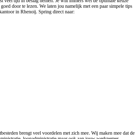
est veel tijd in beslag nemen. Je wilt immers wel de optimale keuze
 goed door te lezen. We laten jou namelijk met een paar simpele tips
kantoor in Rhenoij. Spring direct naar:
uitbesteden brengt veel voordelen met zich mee. Wij maken mee dat de
administratie, loonadministratie maar ook aan jouw werknemer