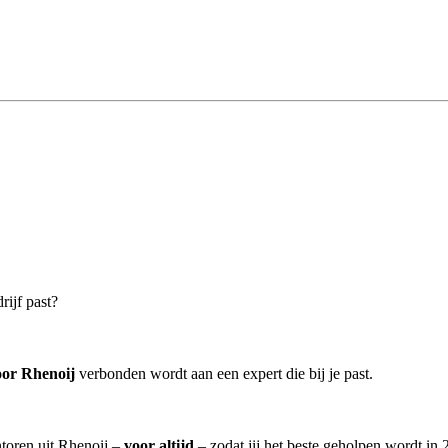
rijf past?
oor Rhenoij
verbonden wordt aan een expert die bij je past.
ntoren uit Rhenoij –
voor altijd
– zodat jij het beste geholpen wordt in 