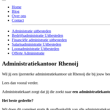
Home
Blog
Over ons
Contact
Administratie uitbesteden
Bedrijfsadministratie Uitbesteden
Financiële administratie uitbesteden
Salarisadministratie Uitbesteden
Loonadministratie Uitbesteden
Offerte Administratie
Administratiekantoor Rhenoij
Wil jij een ijzersterke administratiekantoor uit Rhenoij die bij jouw bed
Lees dan vooral verder.
Administratiekaart zorgt dat jij die zoekt naar
een administratiekant
Het beste gedeelte?
Wij doen dit compleet gratis & onafhankelijk van alle administratieka