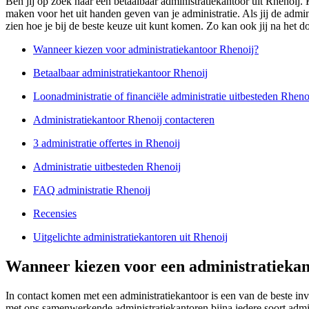
Ben jij op zoek naar een betaalbaar administratiekantoor uit Rhenoij. 
maken voor het uit handen geven van je administratie. Als jij de admi
zien hoe je bij de beste keuze uit kunt komen. Zo kan ook jij na het d
Wanneer kiezen voor administratiekantoor Rhenoij?
Betaalbaar administratiekantoor Rhenoij
Loonadministratie of financiële administratie uitbesteden Rheno
Administratiekantoor Rhenoij contacteren
3 administratie offertes in Rhenoij
Administratie uitbesteden Rhenoij
FAQ administratie Rhenoij
Recensies
Uitgelichte administratiekantoren uit Rhenoij
Wanneer kiezen voor een administratiekan
In contact komen met een administratiekantoor is een van de beste in
met ons samenwerkende administratiekantoren bijna iedere soort admin