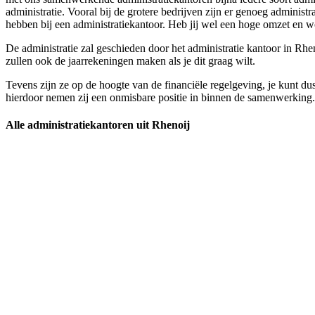
administratie. Vooral bij de grotere bedrijven zijn er genoeg adminis
hebben bij een administratiekantoor. Heb jij wel een hoge omzet en word
De administratie zal geschieden door het administratie kantoor in Rheno
zullen ook de jaarrekeningen maken als je dit graag wilt.
Tevens zijn ze op de hoogte van de financiële regelgeving, je kunt dus
hierdoor nemen zij een onmisbare positie in binnen de samenwerking. Va
Alle administratiekantoren uit Rhenoij