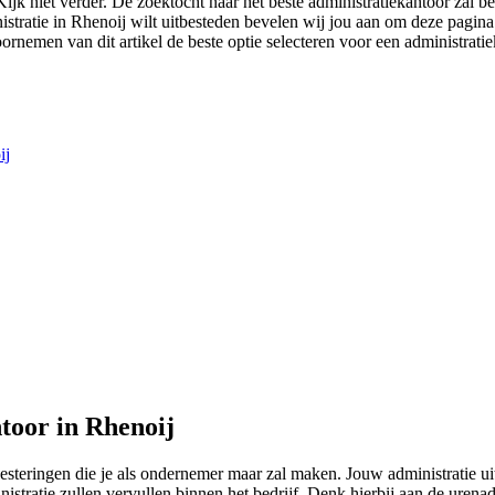
Kijk niet verder. De zoektocht naar het beste administratiekantoor zal b
nistratie in Rhenoij wilt uitbesteden bevelen wij jou aan om deze pagina
oornemen van dit artikel de beste optie selecteren voor een administratie
ij
toor in Rhenoij
vesteringen die je als ondernemer maar zal maken. Jouw administratie 
istratie zullen vervullen binnen het bedrijf. Denk hierbij aan de uren