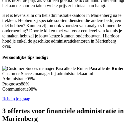
dit is dezelfde prijs als voor een goedkope accountant. Uiteraard ligt
het aan de soorten taken welke prijs er in totaal aan hangt.
Het is tevens slim om het administratiekantoor in Marienberg na te
trekken. Hebben zij speciale soorten diensten die andere bedrijven
niet hebben? Kunnen zij jou ook voorzien van analyses binnen de
onderneming? Door te kijken met wat voor een level van kennis je
te maken hebt zal je jouw keuze kunnen onderbouwen. Hierdoor
houd je enkel de geschikte administratiekantoren in Marienberg
over.
Persoonlijke tips nodig?
Pascalle de Ruiter
Customer Succes manager bij administratiekaart.nl
Administratie
95%
Prognoses
88%
Communicatie
98%
Ik help je graag
3 offertes voor financiële administratie in
Marienberg