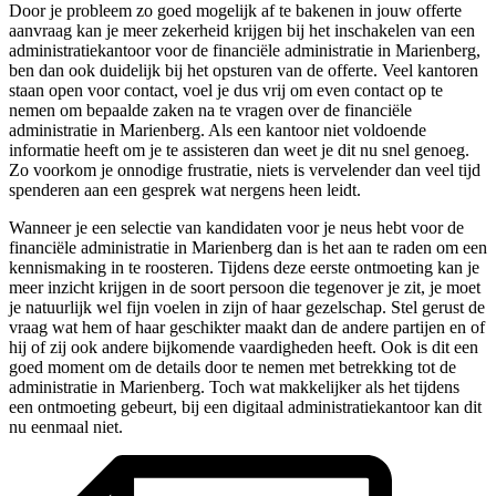
Door je probleem zo goed mogelijk af te bakenen in jouw offerte
aanvraag kan je meer zekerheid krijgen bij het inschakelen van een
administratiekantoor voor de financiële administratie in Marienberg,
ben dan ook duidelijk bij het opsturen van de offerte. Veel kantoren
staan open voor contact, voel je dus vrij om even contact op te
nemen om bepaalde zaken na te vragen over de financiële
administratie in Marienberg. Als een kantoor niet voldoende
informatie heeft om je te assisteren dan weet je dit nu snel genoeg.
Zo voorkom je onnodige frustratie, niets is vervelender dan veel tijd
spenderen aan een gesprek wat nergens heen leidt.
Wanneer je een selectie van kandidaten voor je neus hebt voor de
financiële administratie in Marienberg dan is het aan te raden om een
kennismaking in te roosteren. Tijdens deze eerste ontmoeting kan je
meer inzicht krijgen in de soort persoon die tegenover je zit, je moet
je natuurlijk wel fijn voelen in zijn of haar gezelschap. Stel gerust de
vraag wat hem of haar geschikter maakt dan de andere partijen en of
hij of zij ook andere bijkomende vaardigheden heeft. Ook is dit een
goed moment om de details door te nemen met betrekking tot de
administratie in Marienberg. Toch wat makkelijker als het tijdens
een ontmoeting gebeurt, bij een digitaal administratiekantoor kan dit
nu eenmaal niet.