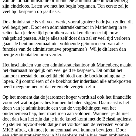
van de loonadministratie of financiële administratie in Marienberg
zijn eindeloos. Laten we met het begin beginnen. Ten eerste zal je
veel tijd besparen op jaarbasis.
De administratie is vrij veel werk, vooral grotere bedrijven zullen dit
wel begrijpen. Door een administratiekantoor in Marienberg in te
zetten kan je deze tijd gebruiken aan taken die meer bij jouw
vakgebied passen. Als je alles zelf doet dan zal er veel tijd verloren
gaan. Je bent nu eenmaal niet voldoende geïnformeerd van alle
functies van de administratieve programma’s. Wil je dit leren dan
ben je zo tientallen uren verder.
Het inschakelen van een administratiekantoor uit Marienberg maakt
het daarnaast mogelijk om veel geld te besparen. Dit omdat het
kantoor meestal de mogelijkheid biedt om de boekhouding na te
lopen. Zij controleren of de boekhouder inderdaad alle aftrekposten
heeft meegenomen of dat er enkele vergeten zijn.
Op het moment dat de jaaromzet hoger wordt zal ook het financiële
voordeel wat organisaties kunnen behalen stijgen. Daarnaast is het
doen van je administratie een van de verplichtingen van het
ondernemerschap, hier moet men aan voldoen. Wanneer je dit niet
doet dan kan het zijn dat je in de knoei komt met de Belastingdienst.
Zij stellen bijvoorbeeld dat je niet voldoet aan de vereisten voor de
MKB aftrek, dit moet je nu eenmaal wel kunnen bewijzen. Door
een administratiekantoor in Marienberg zal je hier geen problemen