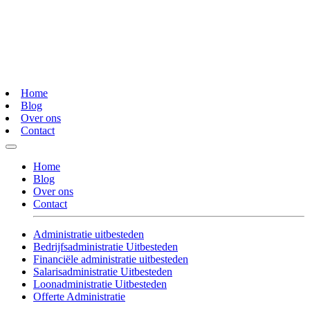
Home
Blog
Over ons
Contact
Home
Blog
Over ons
Contact
Administratie uitbesteden
Bedrijfsadministratie Uitbesteden
Financiële administratie uitbesteden
Salarisadministratie Uitbesteden
Loonadministratie Uitbesteden
Offerte Administratie