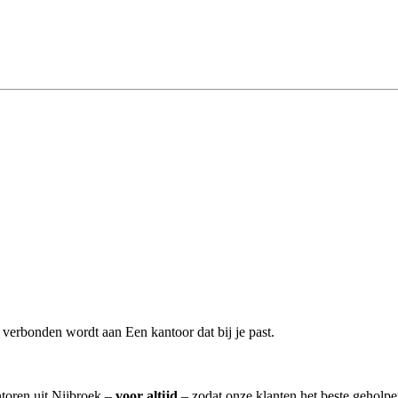
verbonden wordt aan Een kantoor dat bij je past.
ntoren uit Nijbroek –
voor altijd
– zodat onze klanten het beste geholp