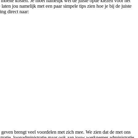
 moeite kosten. Je moet namelijk wel de juiste optie kiezen voor het
laten jou namelijk met een paar simpele tips zien hoe je bij de juiste
ing direct naar:
en geven brengt veel voordelen met zich mee. We zien dat de met ons
tratie, loonadministratie maar ook aan jouw werknemer administratie.