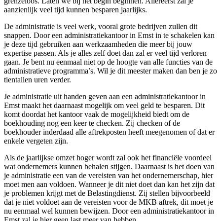
grenzeloos. Laten we bij het begin beginnen. Allereerst zal je
aanzienlijk veel tijd kunnen besparen jaarlijks.
De administratie is veel werk, vooral grote bedrijven zullen dit
snappen. Door een administratiekantoor in Emst in te schakelen kan
je deze tijd gebruiken aan werkzaamheden die meer bij jouw
expertise passen. Als je alles zelf doet dan zal er veel tijd verloren
gaan. Je bent nu eenmaal niet op de hoogte van alle functies van de
administratieve programma’s. Wil je dit meester maken dan ben je zo
tientallen uren verder.
Je administratie uit handen geven aan een administratiekantoor in
Emst maakt het daarnaast mogelijk om veel geld te besparen. Dit
komt doordat het kantoor vaak de mogelijkheid biedt om de
boekhouding nog een keer te checken. Zij checken of de
boekhouder inderdaad alle aftrekposten heeft meegenomen of dat er
enkele vergeten zijn.
Als de jaarlijkse omzet hoger wordt zal ook het financiële voordeel
wat ondernemers kunnen behalen stijgen. Daarnaast is het doen van
je administratie een van de vereisten van het ondernemerschap, hier
moet men aan voldoen. Wanneer je dit niet doet dan kan het zijn dat
je problemen krijgt met de Belastingdienst. Zij stellen bijvoorbeeld
dat je niet voldoet aan de vereisten voor de MKB aftrek, dit moet je
nu eenmaal wel kunnen bewijzen. Door een administratiekantoor in
Emst zal je hier geen last meer van hebben.