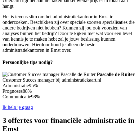
Uiteraard ligt het aan het takenpakket welke prijs er in totaal aan
hangt.
Het is tevens slim om het administratiekantoor in Emst te
onderzoeken. Beschikken zij over speciale soorten specialisaties die
andere bedrijven niet hebben? Kunnen zij jou ook voorzien van
analyses binnen het bedrijf? Door te kijken met wat voor een level
van kennis je te maken hebt zal je jouw beslissing kunnen
onderbouwen. Hierdoor houd je alleen de beste
administratiekantoren in Emst over.
Persoonlijke tips nodig?
Pascalle de Ruiter
Customer Succes manager bij administratiekaart.nl
Administratie
95%
Prognoses
88%
Communicatie
98%
Ik help je graag
3 offertes voor financiële administratie in
Emst