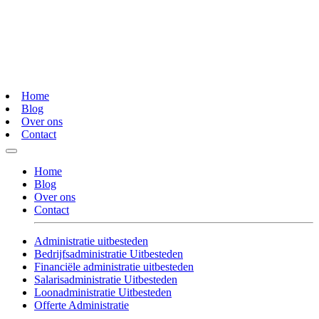
Home
Blog
Over ons
Contact
Home
Blog
Over ons
Contact
Administratie uitbesteden
Bedrijfsadministratie Uitbesteden
Financiële administratie uitbesteden
Salarisadministratie Uitbesteden
Loonadministratie Uitbesteden
Offerte Administratie