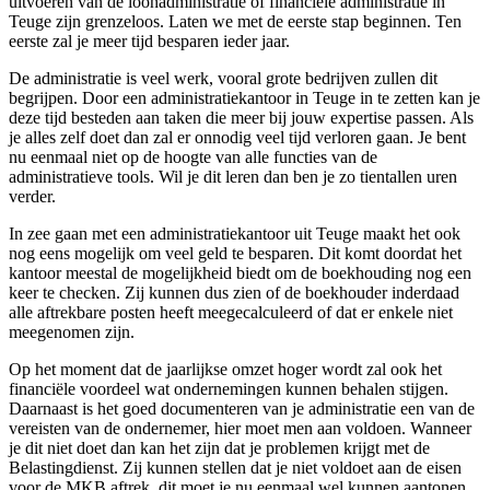
uitvoeren van de loonadministratie of financiële administratie in
Teuge zijn grenzeloos. Laten we met de eerste stap beginnen. Ten
eerste zal je meer tijd besparen ieder jaar.
De administratie is veel werk, vooral grote bedrijven zullen dit
begrijpen. Door een administratiekantoor in Teuge in te zetten kan je
deze tijd besteden aan taken die meer bij jouw expertise passen. Als
je alles zelf doet dan zal er onnodig veel tijd verloren gaan. Je bent
nu eenmaal niet op de hoogte van alle functies van de
administratieve tools. Wil je dit leren dan ben je zo tientallen uren
verder.
In zee gaan met een administratiekantoor uit Teuge maakt het ook
nog eens mogelijk om veel geld te besparen. Dit komt doordat het
kantoor meestal de mogelijkheid biedt om de boekhouding nog een
keer te checken. Zij kunnen dus zien of de boekhouder inderdaad
alle aftrekbare posten heeft meegecalculeerd of dat er enkele niet
meegenomen zijn.
Op het moment dat de jaarlijkse omzet hoger wordt zal ook het
financiële voordeel wat ondernemingen kunnen behalen stijgen.
Daarnaast is het goed documenteren van je administratie een van de
vereisten van de ondernemer, hier moet men aan voldoen. Wanneer
je dit niet doet dan kan het zijn dat je problemen krijgt met de
Belastingdienst. Zij kunnen stellen dat je niet voldoet aan de eisen
voor de MKB aftrek, dit moet je nu eenmaal wel kunnen aantonen.