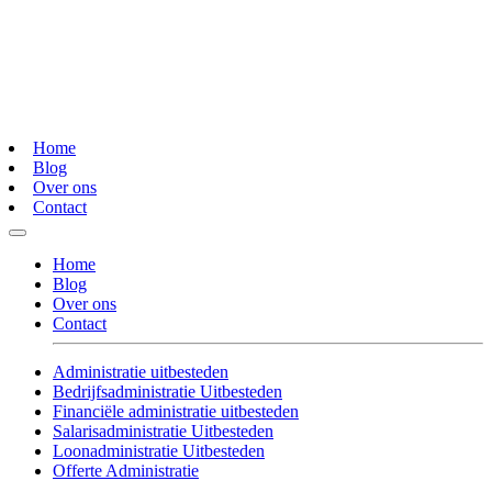
Home
Blog
Over ons
Contact
Home
Blog
Over ons
Contact
Administratie uitbesteden
Bedrijfsadministratie Uitbesteden
Financiële administratie uitbesteden
Salarisadministratie Uitbesteden
Loonadministratie Uitbesteden
Offerte Administratie