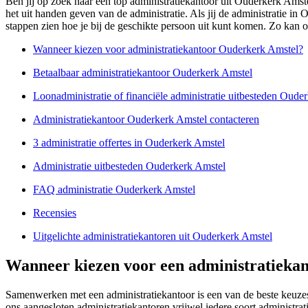
Ben jij op zoek naar een top administratiekantoor uit Ouderkerk Amst
het uit handen geven van de administratie. Als jij de administratie in
stappen zien hoe je bij de geschikte persoon uit kunt komen. Zo kan o
Wanneer kiezen voor administratiekantoor Ouderkerk Amstel?
Betaalbaar administratiekantoor Ouderkerk Amstel
Loonadministratie of financiële administratie uitbesteden Oude
Administratiekantoor Ouderkerk Amstel contacteren
3 administratie offertes in Ouderkerk Amstel
Administratie uitbesteden Ouderkerk Amstel
FAQ administratie Ouderkerk Amstel
Recensies
Uitgelichte administratiekantoren uit Ouderkerk Amstel
Wanneer kiezen voor een administratieka
Samenwerken met een administratiekantoor is een van de beste keuzes
ons aangesloten administratiekantoren vrijwel iedere soort administ