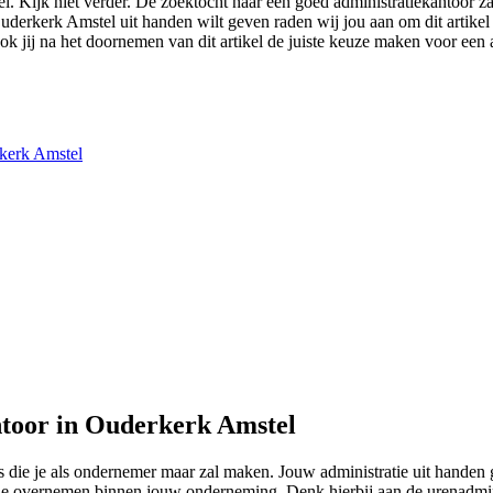
el. Kijk niet verder. De zoektocht naar een goed administratiekantoor z
 Ouderkerk Amstel uit handen wilt geven raden wij jou aan om dit artike
ok jij na het doornemen van dit artikel de juiste keuze maken voor een 
rkerk Amstel
ntoor in Ouderkerk Amstel
 die je als ondernemer maar zal maken. Jouw administratie uit handen
ratie overnemen binnen jouw onderneming. Denk hierbij aan de urenadmi