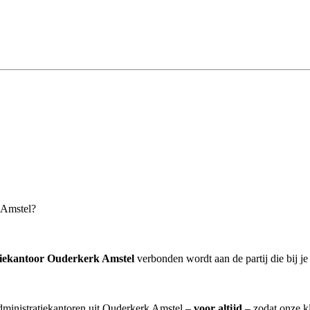
k Amstel?
tiekantoor Ouderkerk Amstel
verbonden wordt aan de partij die bij je 
administratiekantoren uit Ouderkerk Amstel –
voor altijd
– zodat onze k