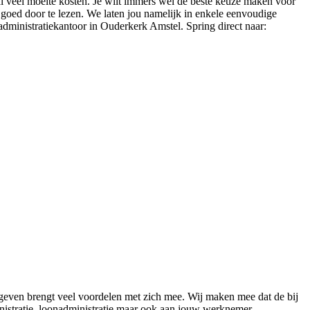
al veel moeite kosten. Je wilt immers wel de beste keuze maken voor
l goed door te lezen. We laten jou namelijk in enkele eenvoudige
administratiekantoor in Ouderkerk Amstel. Spring direct naar:
 geven brengt veel voordelen met zich mee. Wij maken mee dat de bij
nistratie, loonadministratie maar ook aan jouw werknemer