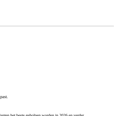
past.
lanten het beste geholpen worden in 2026 en verder.