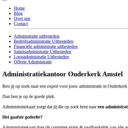
Home
Blog
Over ons
Contact
Administratie uitbesteden
Bedrijfsadministratie Uitbesteden
Financiële administratie uitbesteden
Salarisadministratie Uitbesteden
Loonadministratie Uitbesteden
Offerte Administratie
Administratiekantoor Ouderkerk Amstel
Ben jij op zoek naar een expert voor jouw administratie in Ouderker
Dan ben je op de goede plek.
Administratiekaart zorgt dat jij die op zoek bent naar
een administra
Het gaafste gedeelte?
Administratiekaart doet dit compleet gratis & onafhankelijk van alle 